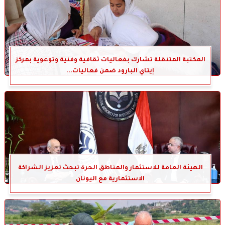
المكتبة المتنقلة تشارك بفعاليات ثقافية وفنية وتوعوية بمركز
إيتاي البارود ضمن فعاليات...
الهيئة العامة للاستثمار والمناطق الحرة تبحث تعزيز الشراكة
الاستثمارية مع اليونان