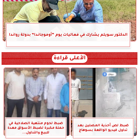
الدكتور سويلم يشارك في فعاليات يوم “أوموجاندا” بدولة رواندا
الأعلى قراءة
ضبط لحوم منتهية الصلاحية في
ضبط لص أحذية المصلين بعد
حملة مكبرة لضبط الأسواق معدة
تداول فيديو الواقعة بسوهاج
للبيع والتداول...