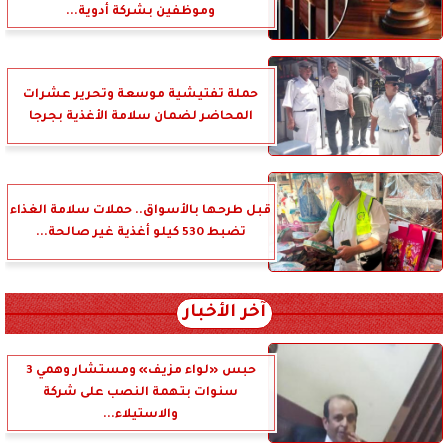
وموظفين بشركة أدوية...
حملة تفتيشية موسعة وتحرير عشرات
المحاضر لضمان سلامة الأغذية بجرجا
قبل طرحها بالأسواق.. حملات سلامة الغذاء
تضبط 530 كيلو أغذية غير صالحة...
آخر الأخبار
حبس «لواء مزيف» ومستشار وهمي 3
سنوات بتهمة النصب على شركة
والاستيلاء...