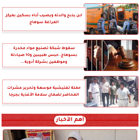
ابن يذبح والدته ويصيب أباه بسكين بمركز
المراغة سوهاج
سقوط شبكة تصنيع مواد مخدرة
بسوهاج..حبس طبيبين و10 صيادلة
وموظفين بشركة أدوية...
حملة تفتيشية موسعة وتحرير عشرات
المحاضر لضمان سلامة الأغذية بجرجا
أهم الأخبار