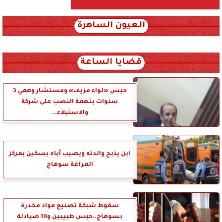
العيون الساهرة
xml_json/rss/~12.xml x0n not found
قضايا الساعة
حبس «لواء مزيف» ومستشار وهمي 3
سنوات بتهمة النصب على شركة
والاستيلاء...
ابن يذبح والدته ويصيب أباه بسكين بمركز
المراغة سوهاج
سقوط شبكة تصنيع مواد مخدرة
بسوهاج..حبس طبيبين و10 صيادلة