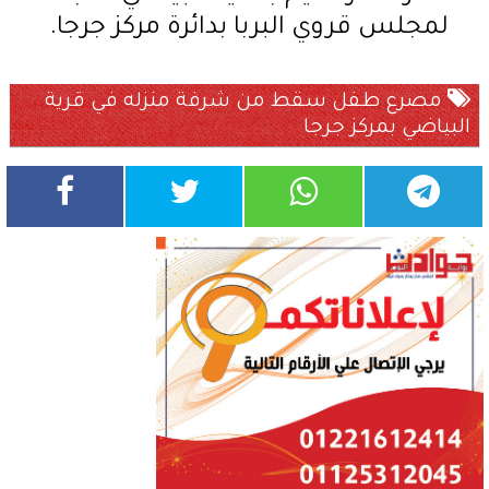
لمجلس قروي البربا بدائرة مركز جرجا.
مصرع طفل سقط من شرفة منزله في قرية
البياضي بمركز جرجا