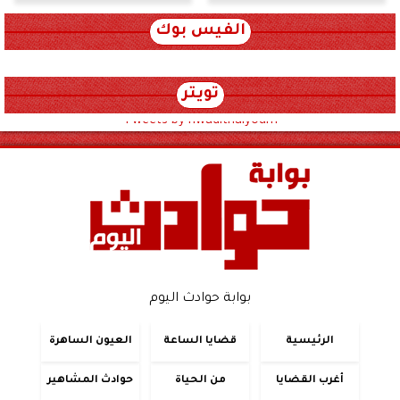
الفيس بوك
تويتر
Tweets by hwadithalyoum
بوابة حوادث اليوم
الرئيسية
قضايا الساعة
العيون الساهرة
أغرب القضايا
من الحياة
حوادث المشاهير