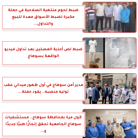
ضبط لحوم منتهية الصلاحية في حملة
مكبرة لضبط الأسواق معدة للبيع
والتداول...
ضبط لص أحذية المصلين بعد تداول فيديو
الواقعة بسوهاج
مدير أمن سوهاج في أول ظهور ميداني عقب
توليه منصبه.. يقود حملة...
لأول مرة بمحافظة سوهاج.. مستشفيات
سوهاج الجامعية تحقق إنجازًا طبيًا جديدًا
و...