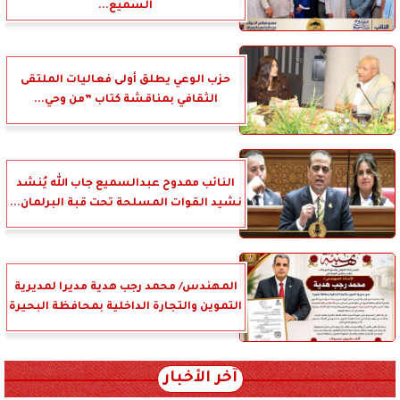
السميع...
حزب الوعي يطلق أولى فعاليات الملتقى
الثقافي بمناقشة كتاب ”من وحي...
النائب ممدوح عبدالسميع جاب الله يُنشد
نشيد القوات المسلحة تحت قبة البرلمان...
المهندس/ محمد رجب هدية مديرا لمديرية
التموين والتجارة الداخلية بمحافظة البحيرة
آخر الأخبار