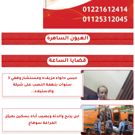
العيون الساهرة
xml_json/rss/~12.xml x0n not found
قضايا الساعة
حبس «لواء مزيف» ومستشار وهمي 3
سنوات بتهمة النصب على شركة
والاستيلاء...
ابن يذبح والدته ويصيب أباه بسكين بمركز
المراغة سوهاج