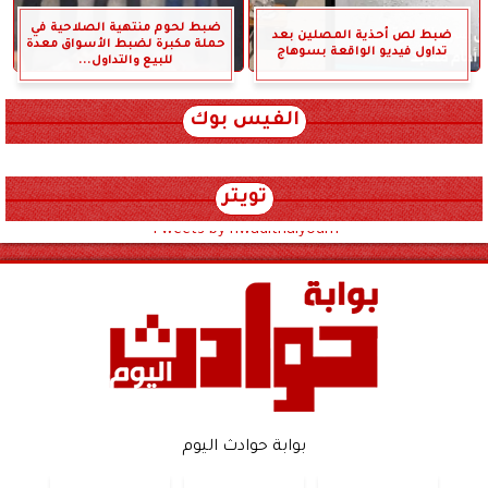
ضبط لحوم منتهية الصلاحية في
ضبط لص أحذية المصلين بعد
حملة مكبرة لضبط الأسواق معدة
تداول فيديو الواقعة بسوهاج
للبيع والتداول...
الفيس بوك
تويتر
Tweets by hwadithalyoum
بوابة حوادث اليوم