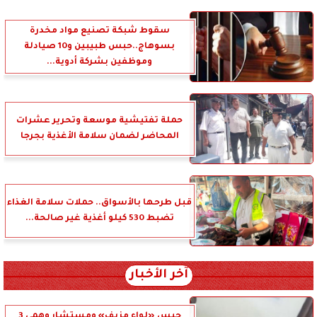
سقوط شبكة تصنيع مواد مخدرة
بسوهاج..حبس طبيبين و10 صيادلة
وموظفين بشركة أدوية...
حملة تفتيشية موسعة وتحرير عشرات
المحاضر لضمان سلامة الأغذية بجرجا
قبل طرحها بالأسواق.. حملات سلامة الغذاء
تضبط 530 كيلو أغذية غير صالحة...
آخر الأخبار
حبس «لواء مزيف» ومستشار وهمي 3