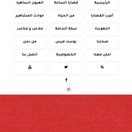
الرئيسية
قضايا الساعة
العيون الساهرة
أغرب القضايا
من الحياة
حوادث المشاهير
التعويذة
سكة الندامة
ملاعب و متاعب
صحتنا
بوست فيس
من نحن
اعلن معنا
الخصوصية
اتصل بنا




جميع الحقوق محفوظة
©
2020 - 2026 - حوادث اليوم