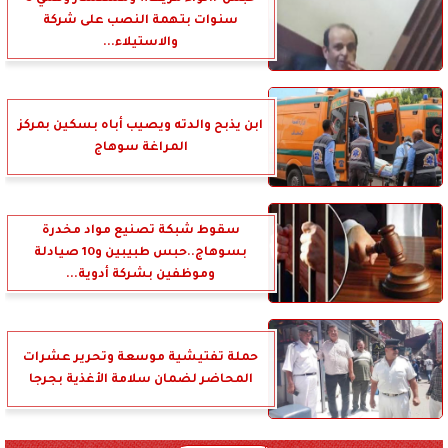
سنوات بتهمة النصب على شركة
والاستيلاء...
ابن يذبح والدته ويصيب أباه بسكين بمركز
المراغة سوهاج
سقوط شبكة تصنيع مواد مخدرة
بسوهاج..حبس طبيبين و10 صيادلة
وموظفين بشركة أدوية...
حملة تفتيشية موسعة وتحرير عشرات
المحاضر لضمان سلامة الأغذية بجرجا