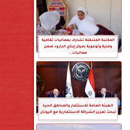
المكتبة المتنقلة تشارك بفعاليات ثقافية
وفنية وتوعوية بمركز إيتاي البارود ضمن
فعاليات...
الهيئة العامة للاستثمار والمناطق الحرة
تبحث تعزيز الشراكة الاستثمارية مع اليونان