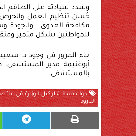
وشدد سيادته على الطاقم الطب
حُسن تنظيم العمل والحرص ع
مكافحة العدوى ، والجودة وس
للمواطنين بشكل متميز ومتقد
جاء المرور فى وجود د. سعيد 
أبوغنيمة مدير المستشفى، د.
بالمستشفى .
جولة ميدانية لوكيل الوزارة فى منت
البارود