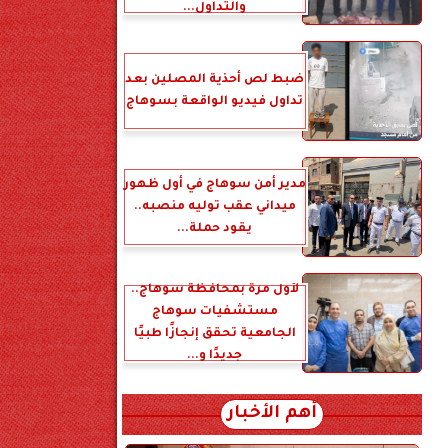
والتداول...
ضبط لص أحذية المصلين بعد
تداول فيديو الواقعة بسوهاج
مدير أمن سوهاج في أول ظهور
ميداني عقب توليه منصبه..
يقود حملة...
لأول مرة بمحافظة سوهاج..
مستشفيات سوهاج
الجامعية تحقق إنجازًا طبيًا
جديدًا و...
أهم الأخبار