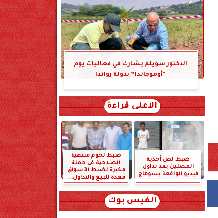
الدكتور سويلم يشارك في فعاليات يوم
“أوموجاندا” بدولة رواندا
الأعلى قراءة
ضبط لحوم منتهية
ضبط لص أحذية
الصلاحية في حملة
المصلين بعد تداول
مكبرة لضبط الأسواق
فيديو الواقعة بسوهاج
معدة للبيع والتداول...
الفيس بوك