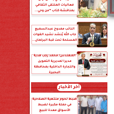
فعاليات الملتقى الثقافي
بمناقشة كتاب ”من وحي...
النائب ممدوح عبدالسميع
جاب الله يُنشد نشيد القوات
المسلحة تحت قبة البرلمان...
المهندس/ محمد رجب هدية
مديرا لمديرية التموين
والتجارة الداخلية بمحافظة
البحيرة
آخر الأخبار
ضبط لحوم منتهية الصلاحية
في حملة مكبرة لضبط
الأسواق معدة للبيع