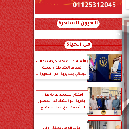
العيون الساهرة
xml_json/rss/~12.xml x0n not found
من الحياة
بالأسماء | اعتماد حركة تنقلات
ضباط الشرطة والبحث
الجنائي بمديرية أمن البحيرة...
افتتاح مسجد عزبة غزال
بقرية أبو الشقاف.. بحضور
النائب ممدوح عبد السميع...
حزب الوعي يطلق أولى