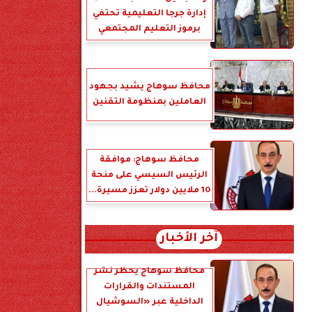
إدارة جرجا التعليمية تحتفي
برموز التعليم المجتمعي
محافظ سوهاج يشيد بجهود
العاملين بمنظومة التقنين
محافظ سوهاج: موافقة
الرئيس السيسي على منحة
10 ملايين دولار تعزز مسيرة...
آخر الأخبار
محافظ سوهاج يحظر نشر
المستندات والقرارات
الداخلية عبر «السوشيال