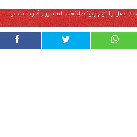
بصل والثوم ويؤكد: إنتهاء المشروع آخر ديسمبر