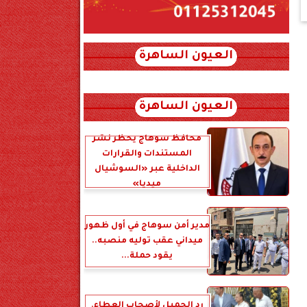
العيون الساهرة
xml_json/rss/~12.xml x0n not found
العيون الساهرة
محافظ سوهاج يحظر نشر
المستندات والقرارات
الداخلية عبر «السوشيال
ميديا»
مدير أمن سوهاج في أول ظهور
ميداني عقب توليه منصبه..
يقود حملة...
رد الجميل لأصحاب العطاء.