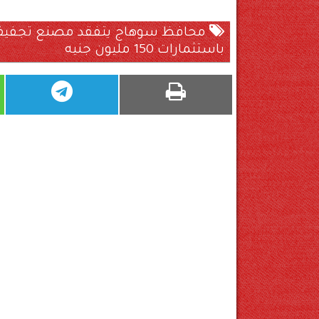
محافظ سوهاج يتفقد مصنع تجفيف ال
باستثمارات 150 مليون جنيه