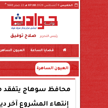
هـ
الخميس
6 أغسطس 2026
07:38 مـ
22 صفر 1448
صلاح توفيق
رئيس التحرير
قضايا الساعة
العيون الساهرة
العيون الساهرة
محافظ سوهاج يتفقد مص
إنتهاء المشروع آخر ديسمبر با