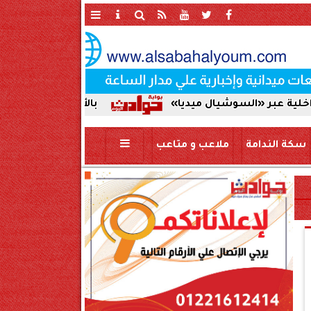
«السوشيال ميديا»
بالأسماء | اعتماد حركة تنقلات ض
سكة الندامة
ملاعب و متاعب