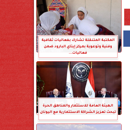
المكتبة المتنقلة تشارك بفعاليات ثقافية
وفنية وتوعوية بمركز إيتاي البارود ضمن
فعاليات...
الهيئة العامة للاستثمار والمناطق الحرة
تبحث تعزيز الشراكة الاستثمارية مع اليونان