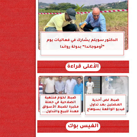
الدكتور سويلم يشارك في فعاليات يوم
“أوموجاندا” بدولة رواندا
الأعلى قراءة
ضبط لحوم منتهية
ضبط لص أحذية
الصلاحية في حملة
المصلين بعد تداول
مكبرة لضبط الأسواق
فيديو الواقعة بسوهاج
معدة للبيع والتداول...
الفيس بوك