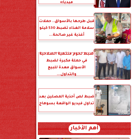
ميديا»
قبل طرحها بالأسواق.. حملات
سلامة الغذاء تضبط 530 كيلو
أغذية غير صالحة...
ضبط لحوم منتهية الصلاحية
في حملة مكبرة لضبط
الأسواق معدة للبيع
والتداول...
ضبط لص أحذية المصلين بعد
تداول فيديو الواقعة بسوهاج
أهم الأخبار