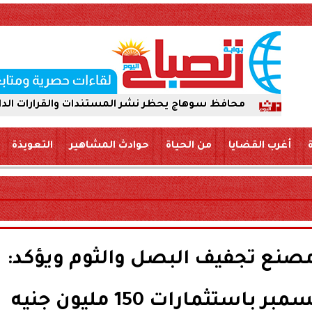
محافظ سوهاج يحظر نشر المستندات والقرارات الداخلية عبر 
أغرب القضايا
من الحياة
حوادث المشاهير
التعويذة
نع تجفيف البصل والثوم ويؤكد:
ستثمارات 150 مليون جنيه