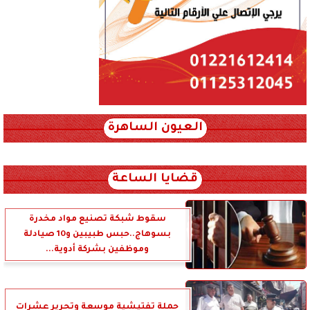
العيون الساهرة
xml_json/rss/~12.xml x0n not found
قضايا الساعة
سقوط شبكة تصنيع مواد مخدرة
بسوهاج..حبس طبيبين و10 صيادلة
وموظفين بشركة أدوية...
حملة تفتيشية موسعة وتحرير عشرات