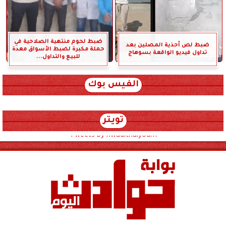
ضبط لحوم منتهية الصلاحية في
ضبط لص أحذية المصلين بعد
حملة مكبرة لضبط الأسواق معدة
تداول فيديو الواقعة بسوهاج
للبيع والتداول...
الفيس بوك
تويتر
Tweets by hwadithalyoum