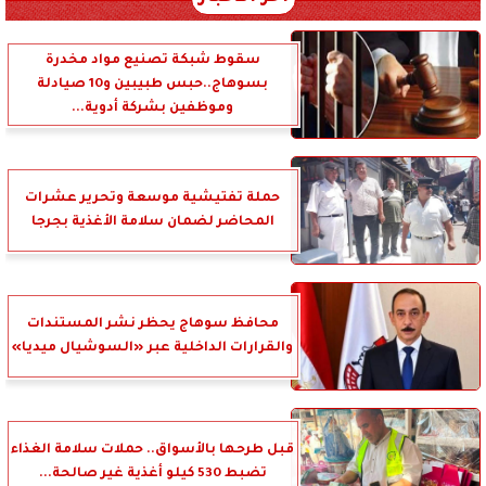
سقوط شبكة تصنيع مواد مخدرة
بسوهاج..حبس طبيبين و10 صيادلة
وموظفين بشركة أدوية...
حملة تفتيشية موسعة وتحرير عشرات
المحاضر لضمان سلامة الأغذية بجرجا
محافظ سوهاج يحظر نشر المستندات
والقرارات الداخلية عبر «السوشيال ميديا»
قبل طرحها بالأسواق.. حملات سلامة الغذاء
تضبط 530 كيلو أغذية غير صالحة...