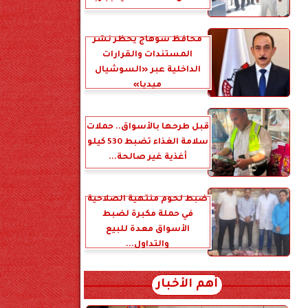
محافظ سوهاج يحظر نشر
المستندات والقرارات
الداخلية عبر «السوشيال
ميديا»
قبل طرحها بالأسواق.. حملات
سلامة الغذاء تضبط 530 كيلو
أغذية غير صالحة...
ضبط لحوم منتهية الصلاحية
في حملة مكبرة لضبط
الأسواق معدة للبيع
والتداول...
أهم الأخبار