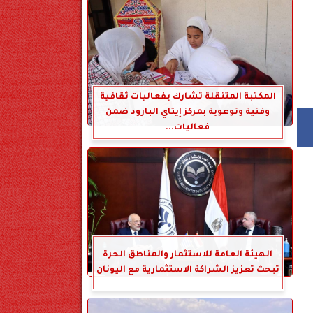
المكتبة المتنقلة تشارك بفعاليات ثقافية
وفنية وتوعوية بمركز إيتاي البارود ضمن
فعاليات...
الهيئة العامة للاستثمار والمناطق الحرة
تبحث تعزيز الشراكة الاستثمارية مع اليونان