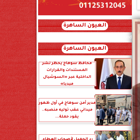
العيون الساهرة
xml_json/rss/~12.xml x0n not found
العيون الساهرة
محافظ سوهاج يحظر نشر
المستندات والقرارات
الداخلية عبر «السوشيال
ميديا»
مدير أمن سوهاج في أول ظهور
ميداني عقب توليه منصبه..
يقود حملة...
رد الجميل لأصحاب العطاء.