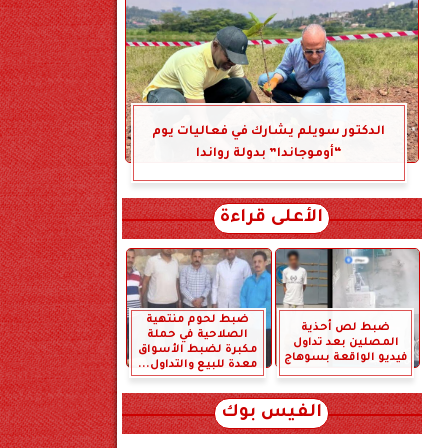
الدكتور سويلم يشارك في فعاليات يوم
“أوموجاندا” بدولة رواندا
الأعلى قراءة
ضبط لحوم منتهية
ضبط لص أحذية
الصلاحية في حملة
المصلين بعد تداول
مكبرة لضبط الأسواق
فيديو الواقعة بسوهاج
معدة للبيع والتداول...
الفيس بوك