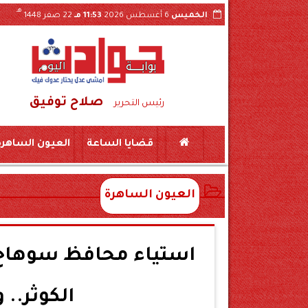
هـ
الخميس
6 أغسطس 2026
11:53 مـ
22 صفر 1448
صلاح توفيق
لمستندات والقرارات الداخلية عبر «السوشيال ميديا»
رئيس التحرير
قضايا الساعة
العيون الساهرة
العيون الساهرة
استياء محافظ سوهاج م
الكوثر.. 