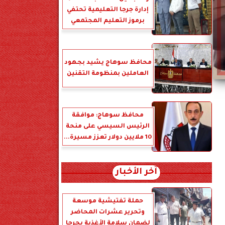
إدارة جرجا التعليمية تحتفي
برموز التعليم المجتمعي
محافظ سوهاج يشيد بجهود
العاملين بمنظومة التقنين
محافظ سوهاج: موافقة
الرئيس السيسي على منحة
10 ملايين دولار تعزز مسيرة...
آخر الأخبار
حملة تفتيشية موسعة
وتحرير عشرات المحاضر
لضمان سلامة الأغذية بجرجا