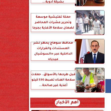
بشركة أدوية...
حملة تفتيشية موسعة
وتحرير عشرات المحاضر
لضمان سلامة الأغذية بجرجا
محافظ سوهاج يحظر نشر
المستندات والقرارات
الداخلية عبر «السوشيال
ميديا»
قبل طرحها بالأسواق.. حملات
سلامة الغذاء تضبط 530 كيلو
أغذية غير صالحة...
أهم الأخبار