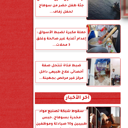
جثة طفل حضر من سوهاج
لحفل زفاف...
حملة مكبرة لضبط الأسواق :
إعدام أغذية غير صالحة وغلق
3 محلات...
ضبط فتاة تنتحل صفة
أخصائى علاج طبيعى داخل
مركز غير مرخص بجهينة...
آخر الأخبار
سقوط شبكة تصنيع مواد
مخدرة بسوهاج..حبس
طبيبين و10 صيادلة وموظفين