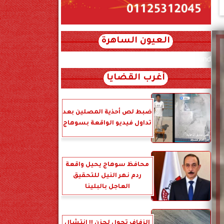
العيون الساهرة
xml_json/rss/~12.xml x0n not found
أغرب القضايا
ضبط لص أحذية المصلين بعد
تداول فيديو الواقعة بسوهاج
محافظ سوهاج يحيل واقعة
ردم نهر النيل للتحقيق
العاجل بالبلينا
الزفاف تحول لحزن !! انتشال