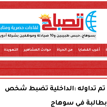
ركة أدوية 15 يومًا على ذمة التحقيقات
أغرب القضايا
من الحياة
حوادث المشاهير
التعويذة
م تداوله :الداخلية تضبط شخص
طالبة في سوهاج