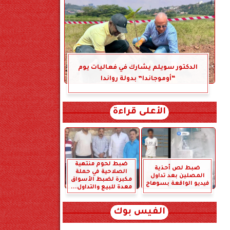
الدكتور سويلم يشارك في فعاليات يوم
“أوموجاندا” بدولة رواندا
الأعلى قراءة
ضبط لحوم منتهية
ضبط لص أحذية
الصلاحية في حملة
المصلين بعد تداول
مكبرة لضبط الأسواق
فيديو الواقعة بسوهاج
معدة للبيع والتداول...
الفيس بوك