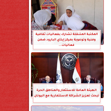
المكتبة المتنقلة تشارك بفعاليات ثقافية
وفنية وتوعوية بمركز إيتاي البارود ضمن
فعاليات...
الهيئة العامة للاستثمار والمناطق الحرة
تبحث تعزيز الشراكة الاستثمارية مع اليونان