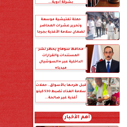
بشركة أدوية...
حملة تفتيشية موسعة
وتحرير عشرات المحاضر
لضمان سلامة الأغذية بجرجا
محافظ سوهاج يحظر نشر
المستندات والقرارات
الداخلية عبر «السوشيال
ميديا»
قبل طرحها بالأسواق.. حملات
سلامة الغذاء تضبط 530 كيلو
أغذية غير صالحة...
أهم الأخبار