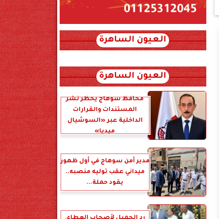
العيون الساهرة
xml_json/rss/~12.xml x0n not found
العيون الساهرة
محافظ سوهاج يحظر نشر
المستندات والقرارات
الداخلية عبر «السوشيال
ميديا»
مدير أمن سوهاج في أول ظهور
ميداني عقب توليه منصبه..
يقود حملة...
رد الجميل لأصحاب العطاء.