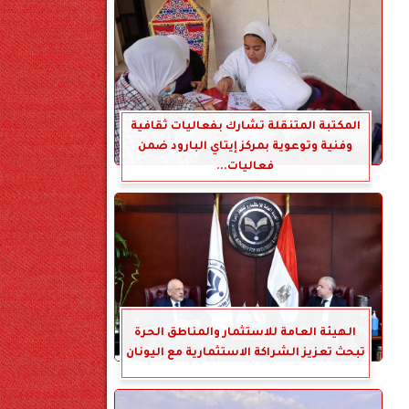
المكتبة المتنقلة تشارك بفعاليات ثقافية
وفنية وتوعوية بمركز إيتاي البارود ضمن
فعاليات...
الهيئة العامة للاستثمار والمناطق الحرة
تبحث تعزيز الشراكة الاستثمارية مع اليونان