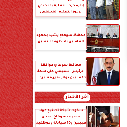
إدارة جرجا التعليمية تحتفي
برموز التعليم المجتمعي
محافظ سوهاج يشيد بجهود
العاملين بمنظومة التقنين
محافظ سوهاج: موافقة
الرئيس السيسي على منحة
10 ملايين دولار تعزز مسيرة...
آخر الأخبار
سقوط شبكة تصنيع مواد
مخدرة بسوهاج..حبس
طبيبين و10 صيادلة وموظفين