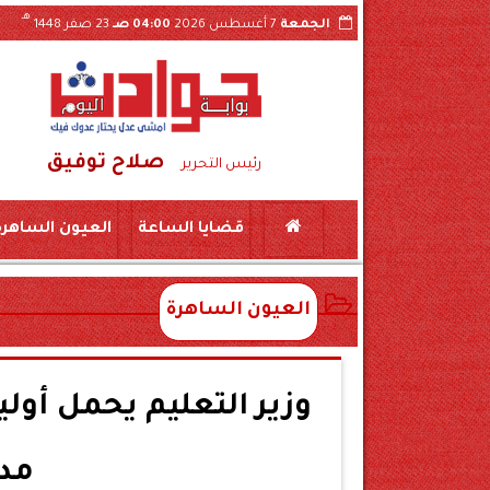
هـ
الجمعة
7 أغسطس 2026
04:00 صـ
23 صفر 1448
صلاح توفيق
غذية بجرجا
سقوط شبكة تصنيع مواد مخدرة بسوهاج..حبس طبيبين و10 صيادلة وموظفين
رئيس التحرير
قضايا الساعة
العيون الساهرة
العيون الساهرة
وزير التعليم يحمل أولي
مد