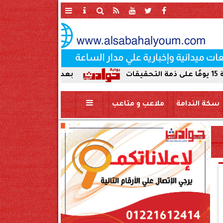
بعد ضبط حمير مذبوحة في محاف
سكة الندامة
ملاعب و متاعب