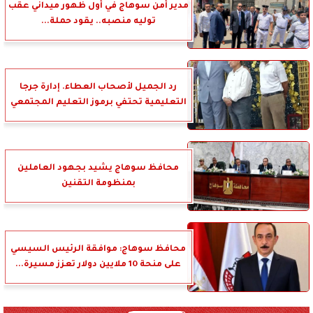
مدير أمن سوهاج في أول ظهور ميداني عقب
توليه منصبه.. يقود حملة...
رد الجميل لأصحاب العطاء. إدارة جرجا
التعليمية تحتفي برموز التعليم المجتمعي
محافظ سوهاج يشيد بجهود العاملين
بمنظومة التقنين
محافظ سوهاج: موافقة الرئيس السيسي
على منحة 10 ملايين دولار تعزز مسيرة...