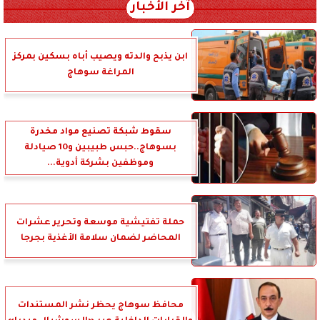
آخر الأخبار
ابن يذبح والدته ويصيب أباه بسكين بمركز
المراغة سوهاج
سقوط شبكة تصنيع مواد مخدرة
بسوهاج..حبس طبيبين و10 صيادلة
وموظفين بشركة أدوية...
حملة تفتيشية موسعة وتحرير عشرات
المحاضر لضمان سلامة الأغذية بجرجا
محافظ سوهاج يحظر نشر المستندات