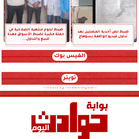
ضبط لحوم منتهية الصلاحية في
ضبط لص أحذية المصلين بعد
حملة مكبرة لضبط الأسواق معدة
تداول فيديو الواقعة بسوهاج
للبيع والتداول...
الفيس بوك
تويتر
Tweets by hwadithalyoum