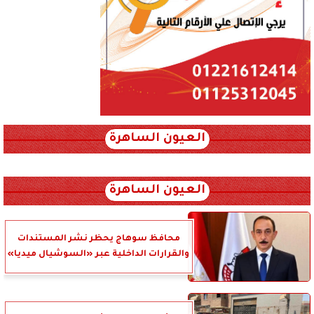
العيون الساهرة
xml_json/rss/~12.xml x0n not found
العيون الساهرة
محافظ سوهاج يحظر نشر المستندات
والقرارات الداخلية عبر «السوشيال ميديا»