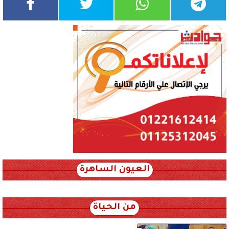
العيون الساهرة
xml_json/rss/~12.xml x0n not found
من الحياة