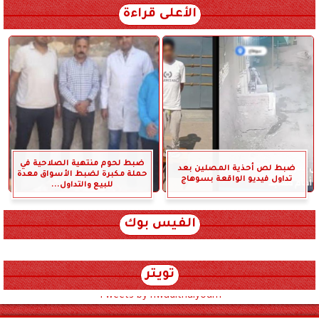
الأعلى قراءة
ضبط لحوم منتهية الصلاحية في
ضبط لص أحذية المصلين بعد
حملة مكبرة لضبط الأسواق معدة
تداول فيديو الواقعة بسوهاج
للبيع والتداول...
الفيس بوك
تويتر
Tweets by hwadithalyoum