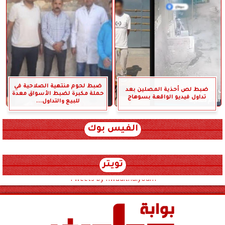
ضبط لحوم منتهية الصلاحية في
ضبط لص أحذية المصلين بعد
حملة مكبرة لضبط الأسواق معدة
تداول فيديو الواقعة بسوهاج
للبيع والتداول...
الفيس بوك
تويتر
Tweets by hwadithalyoum