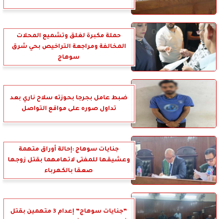
حملة مكبرة لغلق وتشميع المحلات
المخالفة ومراجعة التراخيص بحي شرق
سوهاج
ضبط عامل بجرجا بحوزته سلاح ناري بعد
تداول صوره على مواقع التواصل
جنايات سوهاج :إحالة أوراق متهمة
وعشيقها للمفتى لاتهامهما بقتل زوجها
صعقا بالكهرباء
”جنايات سوهاج” إعدام 3 متهمين بقتل