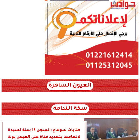
العيون الساهرة
xml_json/rss/~12.xml x0n not found
سكة الندامة
جنايات سوهاج :السجن 15 سنة لسيدة
لاتهامها بتهديد فتاة على الفيس بوك