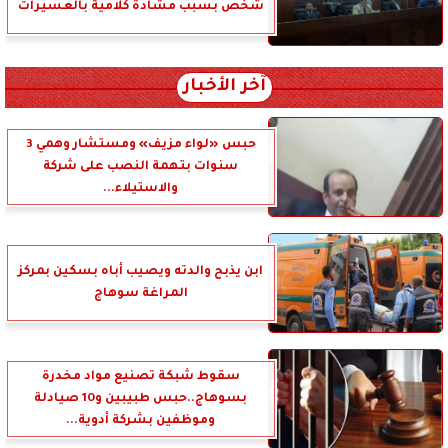
شخص بسبب مشادة كلامية بالعسيرات
آخر الأخبار
حبس «لواء مزيف» ومستشار وهمي 3
سنوات بتهمة النصب على شركة
والاستيلاء...
ابن يذبح والدته ويصيب أباه بسكين بمركز
المراغة سوهاج
سقوط شبكة تصنيع مواد مخدرة
بسوهاج..حبس طبيبين و10 صيادلة
وموظفين بشركة أدوية...