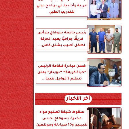
عربية وأجنبية في برنامج دولي
للتدريب الطبي
رئيس جامعة سوهاج يترأس
فريقًا جراحيًا يعيد الحركة
لطفل أصيب بشلل كامل...
ضمن مبادرة فخامة الرئيس
”حياة كريمة” ”دويدار” يعلن
تنظيم 5 قوافل طبية...
آخر الأخبار
سقوط شبكة تصنيع مواد
مخدرة بسوهاج..حبس
طبيبين و10 صيادلة وموظفين