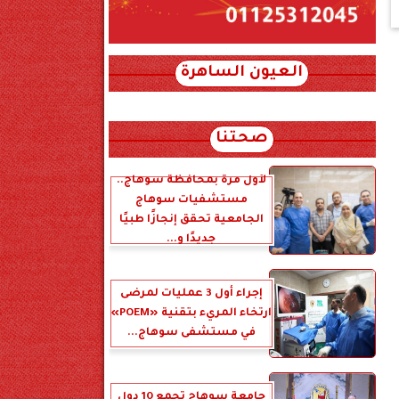
العيون الساهرة
xml_json/rss/~12.xml x0n not found
صحتنا
لأول مرة بمحافظة سوهاج..
مستشفيات سوهاج
الجامعية تحقق إنجازًا طبيًا
جديدًا و...
إجراء أول 3 عمليات لمرضى
ارتخاء المريء بتقنية «POEM»
في مستشفى سوهاج...
جامعة سوهاج تجمع 10 دول