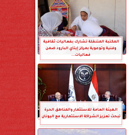
المكتبة المتنقلة تشارك بفعاليات ثقافية
وفنية وتوعوية بمركز إيتاي البارود ضمن
فعاليات...
الهيئة العامة للاستثمار والمناطق الحرة
تبحث تعزيز الشراكة الاستثمارية مع اليونان