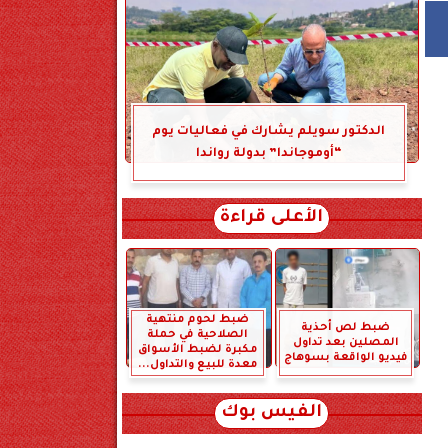
الدكتور سويلم يشارك في فعاليات يوم
“أوموجاندا” بدولة رواندا
الأعلى قراءة
ضبط لحوم منتهية
ضبط لص أحذية
الصلاحية في حملة
المصلين بعد تداول
مكبرة لضبط الأسواق
فيديو الواقعة بسوهاج
معدة للبيع والتداول...
الفيس بوك