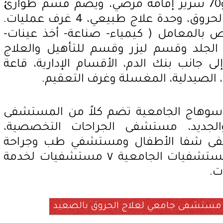
منهم 30 سرير عناية مركزة و70 سرير إقامة مرضي، ويضم قسم طوارئ
ووحدة فحص، قسم غيارات الحروق، وحدة علاج طبيعي، 4 غرف عمليات.
لمعامل ( كيمياء- صناعة- أخذ عينات-
 الجلد وقسم ليزر وقسم للتأهيل والعلاج
لى جانب بنك الدم، الأقسام الإدارية، قاعة
، الصيدلية، المغسلة وغرف التعقيم.
سوهاج الجامعية تضم كلاً من المستشفى
والجديد، مستشفى الجراحات التخصصية،
ى شفا الأطفال ومستشفي طب وجراحة
الفم والاسنان، ليبلغ عدد المستشفيات الجامعية ٧ مستشفيات لخدمة
ت.
 مستشفى جامعي لعلاج الحروق بالصعيد