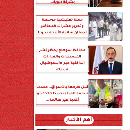
بشركة أدوية...
حملة تفتيشية موسعة
وتحرير عشرات المحاضر
لضمان سلامة الأغذية بجرجا
محافظ سوهاج يحظر نشر
المستندات والقرارات
الداخلية عبر «السوشيال
ميديا»
قبل طرحها بالأسواق.. حملات
سلامة الغذاء تضبط 530 كيلو
أغذية غير صالحة...
أهم الأخبار