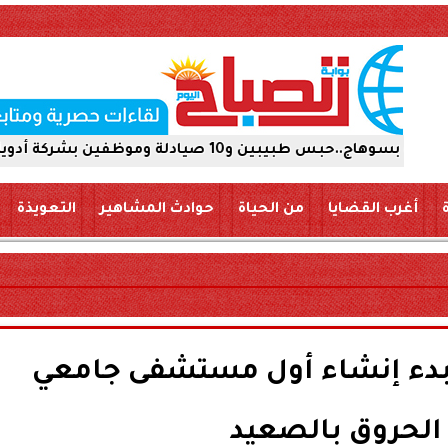
كة أدوية 15 يومًا على ذمة التحقيقات
أغرب القضايا
من الحياة
حوادث المشاهير
التعويذة
بدء إنشاء أول مستشفى جامعي
 الحروق بالصعيد