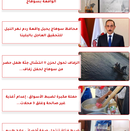
الواقعة بسوهاج
محافظ سوهاج يحيل واقعة ردم نهر النيل
للتحقيق العاجل بالبلينا
الزفاف تحول لحزن !! انتشال جثة طفل حضر
من سوهاج لحفل زفاف...
حملة مكبرة لضبط الأسواق : إعدام أغذية
غير صالحة وغلق 3 محلات...