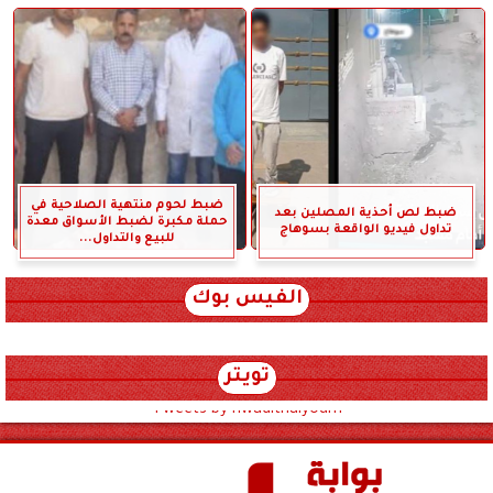
ضبط لحوم منتهية الصلاحية في
ضبط لص أحذية المصلين بعد
حملة مكبرة لضبط الأسواق معدة
تداول فيديو الواقعة بسوهاج
للبيع والتداول...
الفيس بوك
تويتر
Tweets by hwadithalyoum