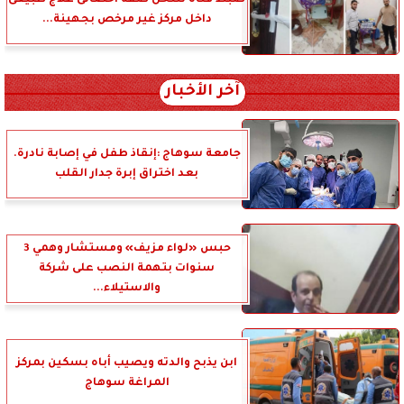
ضبط فتاة تنتحل صفة أخصائى علاج طبيعى
داخل مركز غير مرخص بجهينة...
آخر الأخبار
جامعة سوهاج :إنقاذ طفل في إصابة نادرة.
بعد اختراق إبرة جدار القلب
حبس «لواء مزيف» ومستشار وهمي 3
سنوات بتهمة النصب على شركة
والاستيلاء...
ابن يذبح والدته ويصيب أباه بسكين بمركز
المراغة سوهاج