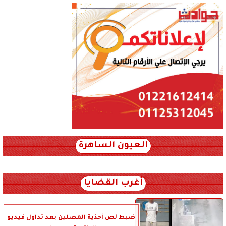
العيون الساهرة
xml_json/rss/~12.xml x0n not found
أغرب القضايا
ضبط لص أحذية المصلين بعد تداول فيديو