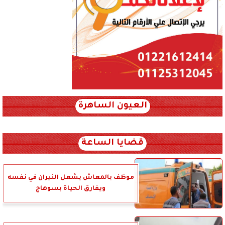
العيون الساهرة
xml_json/rss/~12.xml x0n not found
قضايا الساعة
موظف بالمعاش يشعل النيران في نفسه
ويفارق الحياة بسوهاج