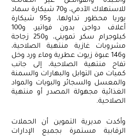
والكبدة والقوانص غير الصالحة
للاستهلاك الآدمي، و70 شيكارة سماد
يوريا محظور تداولها، و95 شيكارة
أعلاف دواجن بدون فواتير، و100
كيلوجرام سكر تمويني، و250 زجاجة
مشروبات غازية منتهية الصلاحية،
و146 عبوة زيوت عطرية وماء ورد وخل
تفاح منتهية الصلاحية، إلى جانب
كميات من التوابل والبهارات والسمنة
والمعسل والسجائر والبويات والمواد
الغذائية مجهولة المصدر أو منتهية
الصلاحية.
وأكدت مديرية التموين أن الحملات
الرقابية مستمرة بجميع الإدارات