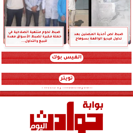
ضبط لحوم منتهية الصلاحية في
ضبط لص أحذية المصلين بعد
حملة مكبرة لضبط الأسواق معدة
تداول فيديو الواقعة بسوهاج
للبيع والتداول...
الفيس بوك
تويتر
Tweets by hwadithalyoum