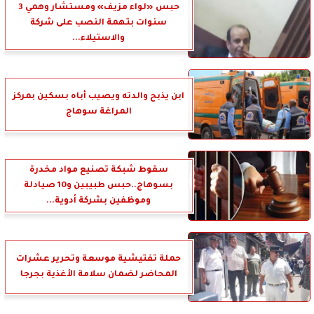
حبس «لواء مزيف» ومستشار وهمي 3
سنوات بتهمة النصب على شركة
والاستيلاء...
ابن يذبح والدته ويصيب أباه بسكين بمركز
المراغة سوهاج
سقوط شبكة تصنيع مواد مخدرة
بسوهاج..حبس طبيبين و10 صيادلة
وموظفين بشركة أدوية...
حملة تفتيشية موسعة وتحرير عشرات
المحاضر لضمان سلامة الأغذية بجرجا