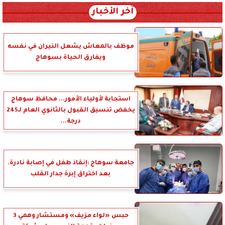
آخر الأخبار
موظف بالمعاش يشعل النيران في نفسه
ويفارق الحياة بسوهاج
استجابة لأولياء الأمور... محافظ سوهاج
يخفض تنسيق القبول بالثانوي العام لـ245
درجة...
جامعة سوهاج :إنقاذ طفل في إصابة نادرة.
بعد اختراق إبرة جدار القلب
حبس «لواء مزيف» ومستشار وهمي 3