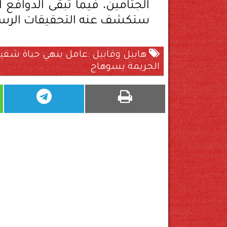
الجثامين، فيما تبقى الدوافع 
ستكشف عنه التحقيقات الرسمي
هابيل وقابيل :عامل ينهي حياة شقيق
الجريمة بسوهاج