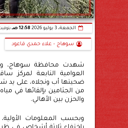
الجمعة، 3 يوليو 2026
12:58 صـ
بتوقيت
سوهاج - علاء حمدي قاعود
شهدت محافظة سوهاج، واحد
العوامية التابعة لمركز سا
ضحيتها أب ونجلاه، على يد شق
من الجثامين بإلقائها في مياه
والحزن بين الأهالي.
وبحسب المعلومات الأولية، ت
باختفاء ثلاثة أشخاص في ظرو