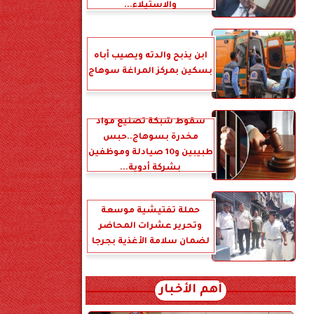
والاستيلاء...
ابن يذبح والدته ويصيب أباه
بسكين بمركز المراغة سوهاج
سقوط شبكة تصنيع مواد
مخدرة بسوهاج..حبس
طبيبين و10 صيادلة وموظفين
بشركة أدوية...
حملة تفتيشية موسعة
وتحرير عشرات المحاضر
لضمان سلامة الأغذية بجرجا
أهم الأخبار