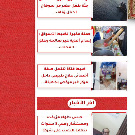
جثة طفل حضر من سوهاج
لحفل زفاف...
حملة مكبرة لضبط الأسواق :
إعدام أغذية غير صالحة وغلق
3 محلات...
ضبط فتاة تنتحل صفة
أخصائى علاج طبيعى داخل
مركز غير مرخص بجهينة...
آخر الأخبار
حبس «لواء مزيف»
ومستشار وهمي 3 سنوات
بتهمة النصب على شركة