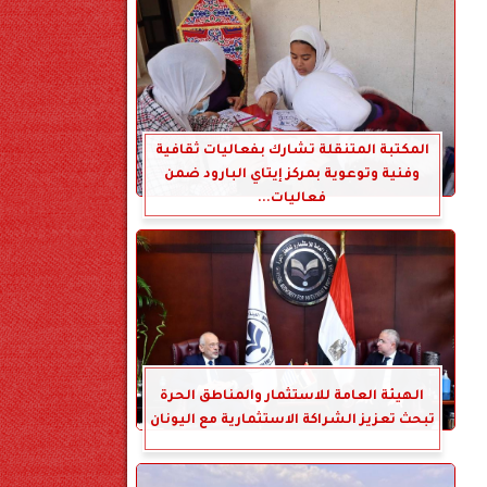
المكتبة المتنقلة تشارك بفعاليات ثقافية
وفنية وتوعوية بمركز إيتاي البارود ضمن
فعاليات...
الهيئة العامة للاستثمار والمناطق الحرة
تبحث تعزيز الشراكة الاستثمارية مع اليونان