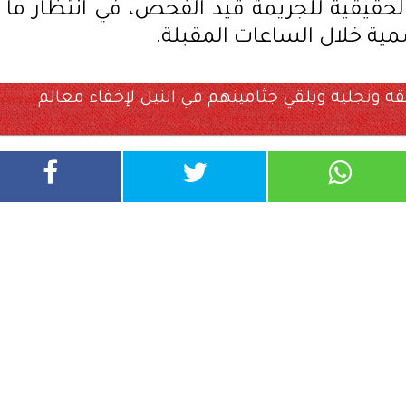
الحقيقية للجريمة قيد الفحص، في انتظار ما
ة خلال الساعات المقبلة.
ه ونجليه ويلقي جثامينهم في النيل لإخفاء معالم