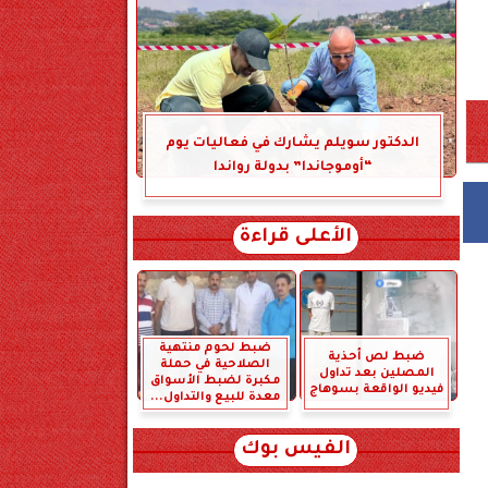
الدكتور سويلم يشارك في فعاليات يوم
“أوموجاندا” بدولة رواندا
الأعلى قراءة
ضبط لحوم منتهية
ضبط لص أحذية
الصلاحية في حملة
المصلين بعد تداول
مكبرة لضبط الأسواق
فيديو الواقعة بسوهاج
معدة للبيع والتداول...
الفيس بوك