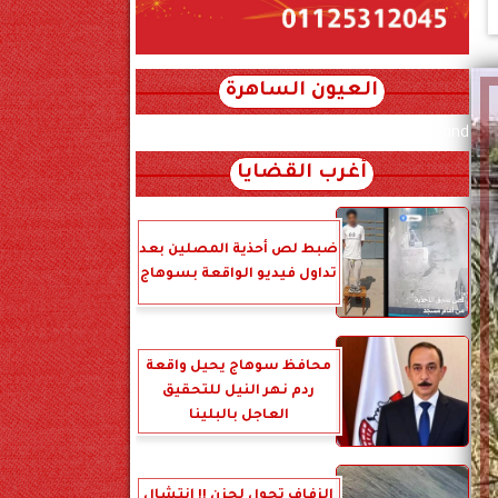
العيون الساهرة
xml_json/rss/~12.xml x0n not found
أغرب القضايا
ضبط لص أحذية المصلين بعد
تداول فيديو الواقعة بسوهاج
محافظ سوهاج يحيل واقعة
ردم نهر النيل للتحقيق
العاجل بالبلينا
الزفاف تحول لحزن !! انتشال