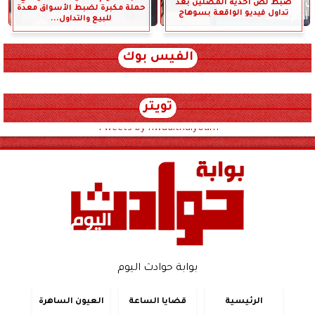
ضبط لص أحذية المصلين بعد
حملة مكبرة لضبط الأسواق معدة
تداول فيديو الواقعة بسوهاج
للبيع والتداول...
الفيس بوك
تويتر
Tweets by hwadithalyoum
بوابة حوادث اليوم
الرئيسية
قضايا الساعة
العيون الساهرة