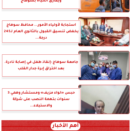
ويفارق الحياة بسوهاج
استجابة لأولياء الأمور... محافظ سوهاج
يخفض تنسيق القبول بالثانوي العام لـ245
درجة...
جامعة سوهاج :إنقاذ طفل في إصابة نادرة.
بعد اختراق إبرة جدار القلب
حبس «لواء مزيف» ومستشار وهمي 3
سنوات بتهمة النصب على شركة
والاستيلاء...
أهم الأخبار