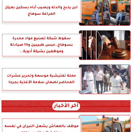
ابن يذبح والدته ويصيب أباه بسكين بمركز
المراغة سوهاج
سقوط شبكة تصنيع مواد مخدرة
بسوهاج..حبس طبيبين و10 صيادلة
وموظفين بشركة أدوية...
حملة تفتيشية موسعة وتحرير عشرات
المحاضر لضمان سلامة الأغذية بجرجا
آخر الأخبار
موظف بالمعاش يشعل النيران في نفسه