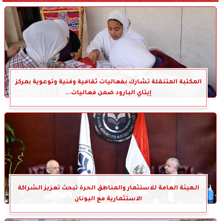
المكتبة المتنقلة تشارك بفعاليات ثقافية وفنية وتوعوية بمركز
إيتاي البارود ضمن فعاليات...
الهيئة العامة للاستثمار والمناطق الحرة تبحث تعزيز الشراكة
الاستثمارية مع اليونان