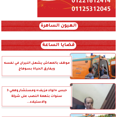
العيون الساهرة
xml_json/rss/~12.xml x0n not found
قضايا الساعة
موظف بالمعاش يشعل النيران في نفسه
ويفارق الحياة بسوهاج
حبس «لواء مزيف» ومستشار وهمي 3
سنوات بتهمة النصب على شركة
والاستيلاء...