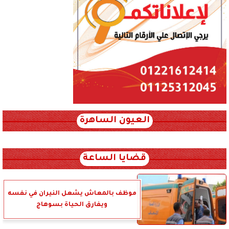
العيون الساهرة
xml_json/rss/~12.xml x0n not found
قضايا الساعة
موظف بالمعاش يشعل النيران في نفسه
ويفارق الحياة بسوهاج