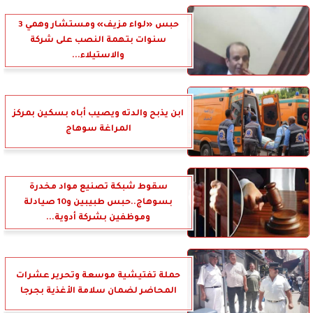
حبس «لواء مزيف» ومستشار وهمي 3
سنوات بتهمة النصب على شركة
والاستيلاء...
ابن يذبح والدته ويصيب أباه بسكين بمركز
المراغة سوهاج
سقوط شبكة تصنيع مواد مخدرة
بسوهاج..حبس طبيبين و10 صيادلة
وموظفين بشركة أدوية...
حملة تفتيشية موسعة وتحرير عشرات
المحاضر لضمان سلامة الأغذية بجرجا