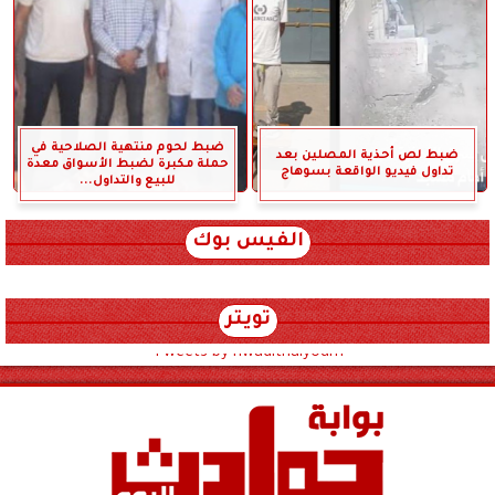
ضبط لحوم منتهية الصلاحية في
ضبط لص أحذية المصلين بعد
حملة مكبرة لضبط الأسواق معدة
تداول فيديو الواقعة بسوهاج
للبيع والتداول...
الفيس بوك
تويتر
Tweets by hwadithalyoum