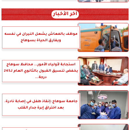
آخر الأخبار
موظف بالمعاش يشعل النيران في نفسه
ويفارق الحياة بسوهاج
استجابة لأولياء الأمور... محافظ سوهاج
يخفض تنسيق القبول بالثانوي العام لـ245
درجة...
جامعة سوهاج :إنقاذ طفل في إصابة نادرة.
بعد اختراق إبرة جدار القلب