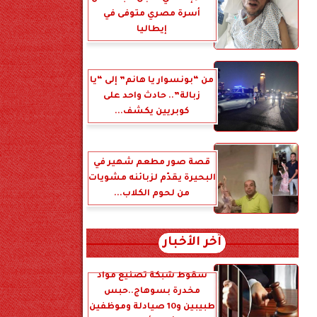
أسرة مصري متوفى في
إيطاليا
من “بونسوار يا هانم” إلى “يا
زبالة”.. حادث واحد على
كوبريين يكشف...
قصة صور مطعم شهير في
البحيرة يقدّم لزبائنه مشويات
من لحوم الكلاب...
آخر الأخبار
سقوط شبكة تصنيع مواد
مخدرة بسوهاج..حبس
طبيبين و10 صيادلة وموظفين