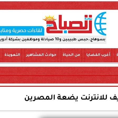
كة أدوية 15 يومًا على ذمة التحقيقات
أغرب القضايا
من الحياة
حوادث المشاهير
التعويذة
ف للانترنت يضعة المصرين