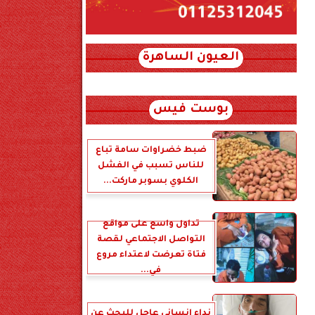
العيون الساهرة
xml_json/rss/~12.xml x0n not found
بوست فيس
ضبط خضراوات سامة تباع
للناس تسبب في الفشل
الكلوي بسوبر ماركت...
تداول واسع على مواقع
التواصل الاجتماعي لقصة
فتاة تعرضت لاعتداء مروع
في...
نداء إنساني عاجل للبحث عن