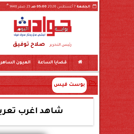
هـ
الجمعة
7 أغسطس 2026
05:00 صـ
23 صفر 1448
صلاح توفيق
ية بجرجا
سقوط شبكة تصنيع مواد مخدرة بسوهاج..حبس طبيبين و10 صيادلة وموظفين بشر
رئيس التحرير
قضايا الساعة
العيون الساهرة
بوست فيس
شاهد اغرب تعري