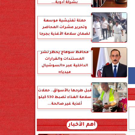
بشركة أدوية...
حملة تفتيشية موسعة
وتحرير عشرات المحاضر
لضمان سلامة الأغذية بجرجا
محافظ سوهاج يحظر نشر
المستندات والقرارات
الداخلية عبر «السوشيال
ميديا»
قبل طرحها بالأسواق.. حملات
سلامة الغذاء تضبط 530 كيلو
أغذية غير صالحة...
أهم الأخبار