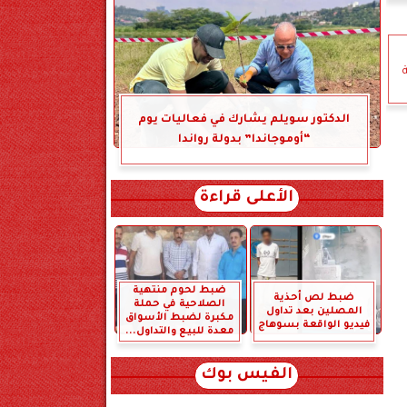
الدكتور سويلم يشارك في فعاليات يوم
“أوموجاندا” بدولة رواندا
الأعلى قراءة
ضبط لحوم منتهية
ضبط لص أحذية
الصلاحية في حملة
المصلين بعد تداول
مكبرة لضبط الأسواق
فيديو الواقعة بسوهاج
معدة للبيع والتداول...
الفيس بوك