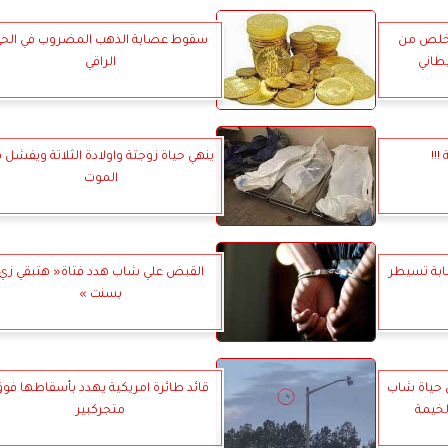
تخلص من
سقوط عصابة الذهب المضروب في الح
طاني
الراقي
!!!
ينهي حياة زوجتة واولادة الثلاتة ويفشل 
الموت
حمابة تسيطر
القبض علي شاب هدد فتاة« هتبقي زي
بسنت »
 حياة شاب
قائد طائرة امريكية يهدد بأسقاطها فو
لخيمة
متجركبير