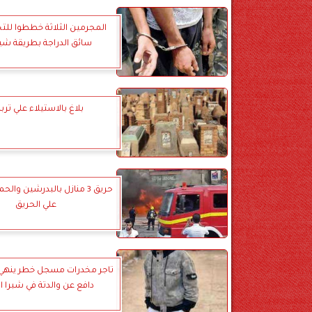
المجرمين الثلاثة خططوا لل
سائق الدراجة بطريقة شي
بلاغ بالاستيلاء علي تربة 
حريق 3 منازل بالبدرشين وال
علي الحريق
تاجر مخدرات مسجل خطر ينهي
دافع عن والدتة في شبرا ا