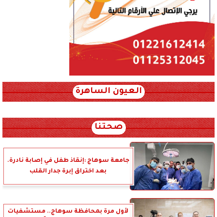
العيون الساهرة
xml_json/rss/~12.xml x0n not found
صحتنا
جامعة سوهاج :إنقاذ طفل في إصابة نادرة.
بعد اختراق إبرة جدار القلب
لأول مرة بمحافظة سوهاج.. مستشفيات