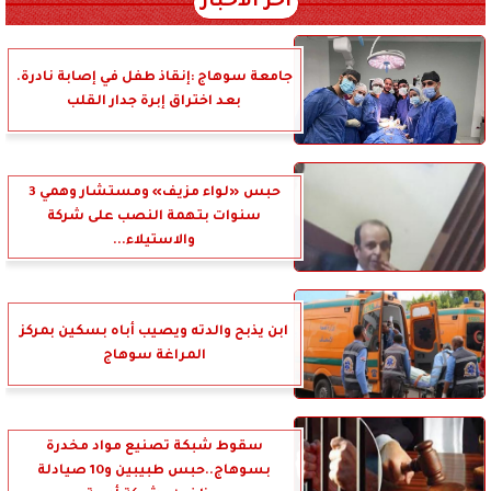
آخر الأخبار
جامعة سوهاج :إنقاذ طفل في إصابة نادرة.
بعد اختراق إبرة جدار القلب
حبس «لواء مزيف» ومستشار وهمي 3
سنوات بتهمة النصب على شركة
والاستيلاء...
ابن يذبح والدته ويصيب أباه بسكين بمركز
المراغة سوهاج
سقوط شبكة تصنيع مواد مخدرة
بسوهاج..حبس طبيبين و10 صيادلة