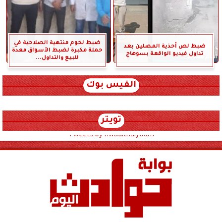
ضبط لحوم منتهية الصلاحية في
ضبط لص أحذية المصلين بعد
حملة مكبرة لضبط الأسواق معدة
تداول فيديو الواقعة بسوهاج
للبيع والتداول...
الفيس بوك
تويتر
Tweets by hwadithalyoum