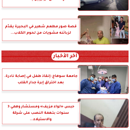
قصة صور مطعم شهير في البحيرة يقدّم
لزبائنه مشويات من لحوم الكلاب...
آخر الأخبار
جامعة سوهاج :إنقاذ طفل في إصابة نادرة.
بعد اختراق إبرة جدار القلب
حبس «لواء مزيف» ومستشار وهمي 3
سنوات بتهمة النصب على شركة
والاستيلاء...