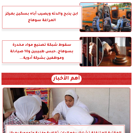
ابن يذبح والدته ويصيب أباه بسكين بمركز
المراغة سوهاج
سقوط شبكة تصنيع مواد مخدرة
بسوهاج..حبس طبيبين و10 صيادلة
وموظفين بشركة أدوية...
أهم الأخبار