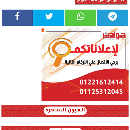
العيون الساهرة
xml_json/rss/~12.xml x0n not found