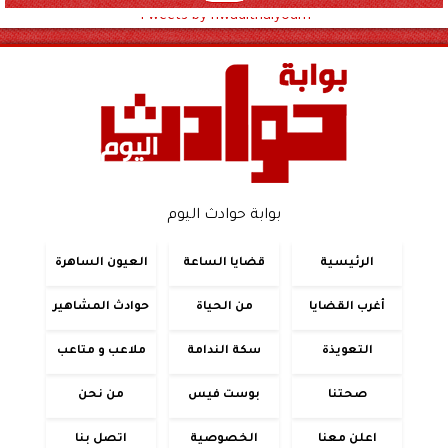
Tweets by hwadithalyoum
بوابة حوادث اليوم
الرئيسية
قضايا الساعة
العيون الساهرة
أغرب القضايا
من الحياة
حوادث المشاهير
التعويذة
سكة الندامة
ملاعب و متاعب
صحتنا
بوست فيس
من نحن
اعلن معنا
الخصوصية
اتصل بنا