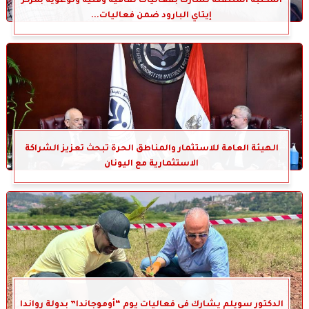
المكتبة المتنقلة تشارك بفعاليات ثقافية وفنية وتوعوية بمركز
إيتاي البارود ضمن فعاليات...
الهيئة العامة للاستثمار والمناطق الحرة تبحث تعزيز الشراكة
الاستثمارية مع اليونان
الدكتور سويلم يشارك في فعاليات يوم “أوموجاندا” بدولة رواندا