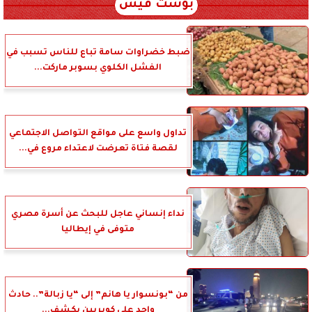
بوست فيس
ضبط خضراوات سامة تباع للناس تسبب في
الفشل الكلوي بسوبر ماركت...
تداول واسع على مواقع التواصل الاجتماعي
لقصة فتاة تعرضت لاعتداء مروع في...
نداء إنساني عاجل للبحث عن أسرة مصري
متوفى في إيطاليا
من “بونسوار يا هانم” إلى “يا زبالة”.. حادث
واحد على كوبريين يكشف...