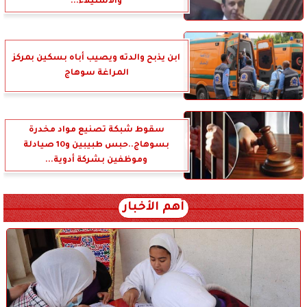
والاستيلاء...
ابن يذبح والدته ويصيب أباه بسكين بمركز
المراغة سوهاج
سقوط شبكة تصنيع مواد مخدرة
بسوهاج..حبس طبيبين و10 صيادلة
وموظفين بشركة أدوية...
أهم الأخبار