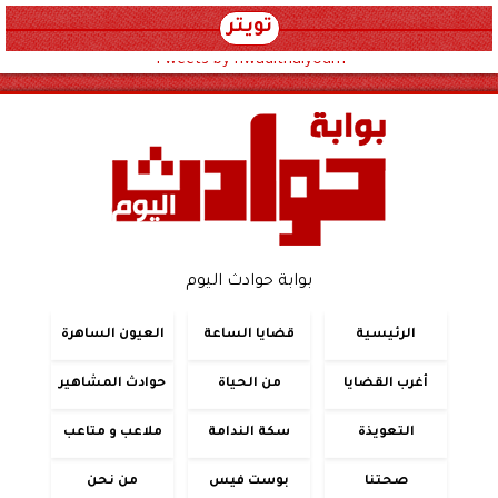
تويتر
Tweets by hwadithalyoum
بوابة حوادث اليوم
الرئيسية
قضايا الساعة
العيون الساهرة
أغرب القضايا
من الحياة
حوادث المشاهير
التعويذة
سكة الندامة
ملاعب و متاعب
صحتنا
بوست فيس
من نحن