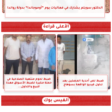
الدكتور سويلم يشارك في فعاليات يوم “أوموجاندا” بدولة رواندا
الأعلى قراءة
ضبط لحوم منتهية الصلاحية في
ضبط لص أحذية المصلين بعد
حملة مكبرة لضبط الأسواق معدة
تداول فيديو الواقعة بسوهاج
للبيع والتداول...
الفيس بوك