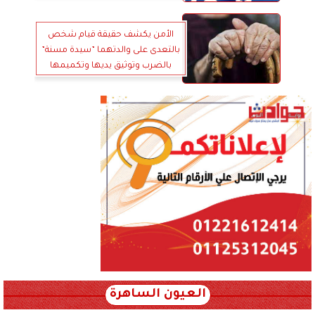
الأمن يكشف حقيقة قيام شخص
بالتعدى على والدتهما ”سيدة مسنة”
بالضرب وتوثيق يديها وتكميمها
بالغربية
العيون الساهرة