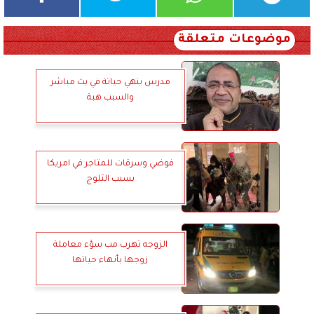
موضوعات متعلقة
مدرس ينهي حياتة في بث مباشر
والسبب هبة
فوضي وسرقات للمتاجر في امريكا
بسبب الثلوج
الزوجه تهرب مب سؤء معاملة
زوجها بأنهاء حياتها