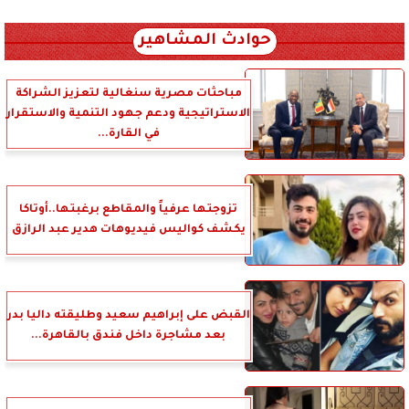
xml_json/rss/~12.xml x0n not found
حوادث المشاهير
مباحثات مصرية سنغالية لتعزيز الشراكة
الاستراتيجية ودعم جهود التنمية والاستقرار
في القارة...
تزوجتها عرفياً والمقاطع برغبتها..أوتاكا
يكشف كواليس فيديوهات هدير عبد الرازق
القبض على إبراهيم سعيد وطليقته داليا بدر
بعد مشاجرة داخل فندق بالقاهرة...