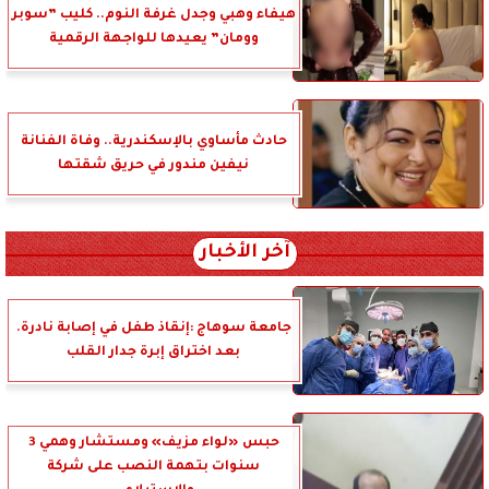
هيفاء وهبي وجدل غرفة النوم.. كليب ”سوبر
وومان” يعيدها للواجهة الرقمية
حادث مأساوي بالإسكندرية.. وفاة الفنانة
نيفين مندور في حريق شقتها
آخر الأخبار
جامعة سوهاج :إنقاذ طفل في إصابة نادرة.
بعد اختراق إبرة جدار القلب
حبس «لواء مزيف» ومستشار وهمي 3
سنوات بتهمة النصب على شركة