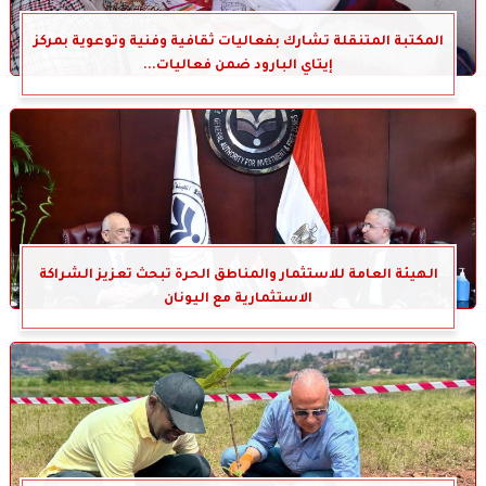
المكتبة المتنقلة تشارك بفعاليات ثقافية وفنية وتوعوية بمركز
إيتاي البارود ضمن فعاليات...
الهيئة العامة للاستثمار والمناطق الحرة تبحث تعزيز الشراكة
الاستثمارية مع اليونان