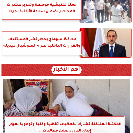
حملة تفتيشية موسعة وتحرير عشرات
المحاضر لضمان سلامة الأغذية بجرجا
محافظ سوهاج يحظر نشر المستندات
والقرارات الداخلية عبر «السوشيال ميديا»
أهم الأخبار
المكتبة المتنقلة تشارك بفعاليات ثقافية وفنية وتوعوية بمركز
إيتاي البارود ضمن فعاليات...