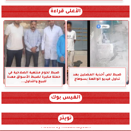
الأعلى قراءة
ضبط لحوم منتهية الصلاحية في
ضبط لص أحذية المصلين بعد
حملة مكبرة لضبط الأسواق معدة
تداول فيديو الواقعة بسوهاج
للبيع والتداول...
الفيس بوك
تويتر
Tweets by hwadithalyoum