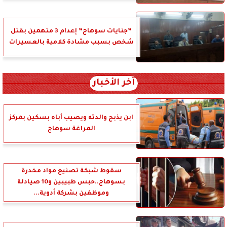
”جنايات سوهاج” إعدام 3 متهمين بقتل
شخص بسبب مشادة كلامية بالعسيرات
آخر الأخبار
ابن يذبح والدته ويصيب أباه بسكين بمركز
المراغة سوهاج
سقوط شبكة تصنيع مواد مخدرة
بسوهاج..حبس طبيبين و10 صيادلة
وموظفين بشركة أدوية...