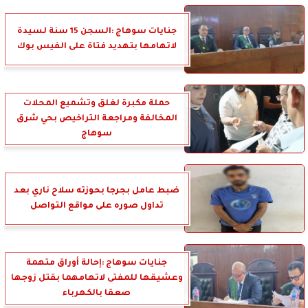
جنايات سوهاج :السجن 15 سنة لسيدة
لاتهامها بتهديد فتاة على الفيس بوك
حملة مكبرة لغلق وتشميع المحلات
المخالفة ومراجعة التراخيص بحي شرق
سوهاج
ضبط عامل بجرجا بحوزته سلاح ناري بعد
تداول صوره على مواقع التواصل
جنايات سوهاج :إحالة أوراق متهمة
وعشيقها للمفتى لاتهامهما بقتل زوجها
صعقا بالكهرباء