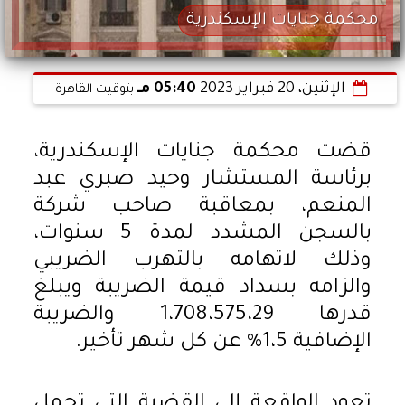
محكمة جنايات الإسكندرية
الإثنين، 20 فبراير 2023
05:40 مـ
بتوقيت القاهرة
قضت محكمة جنايات الإسكندرية،
برئاسة المستشار وحيد صبري عبد
المنعم، بمعاقبة صاحب شركة
بالسجن المشدد لمدة 5 سنوات،
وذلك لاتهامه بالتهرب الضريبي
والزامه بسداد قيمة الضريبة ويبلغ
قدرها 1،708،575،29 والضريبة
الإضافية 1،5% عن كل شهر تأخير.
تعود الواقعة إلى القضية التي تحمل