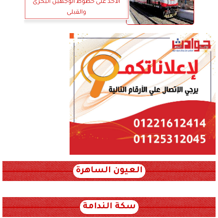
الأحد على خطوط الوجهين البحرى
والقبلى
العيون الساهرة
xml_json/rss/~12.xml x0n not found
سكة الندامة