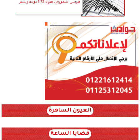
مرسى مطروح، بقوة 3.72 درجة ريختر.
العيون الساهرة
xml_json/rss/~12.xml x0n not found
قضايا الساعة