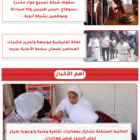
سقوط شبكة تصنيع مواد مخدرة
بسوهاج..حبس طبيبين و10 صيادلة
وموظفين بشركة أدوية...
حملة تفتيشية موسعة وتحرير عشرات
المحاضر لضمان سلامة الأغذية بجرجا
أهم الأخبار
المكتبة المتنقلة تشارك بفعاليات ثقافية وفنية وتوعوية بمركز
إيتاي البارود ضمن فعاليات...