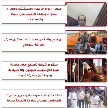
حبس «لواء مزيف» ومستشار وهمي 3
سنوات بتهمة النصب على شركة
والاستيلاء...
ابن يذبح والدته ويصيب أباه بسكين بمركز
المراغة سوهاج
سقوط شبكة تصنيع مواد مخدرة
بسوهاج..حبس طبيبين و10 صيادلة
وموظفين بشركة أدوية...
حملة تفتيشية موسعة وتحرير عشرات
المحاضر لضمان سلامة الأغذية بجرجا