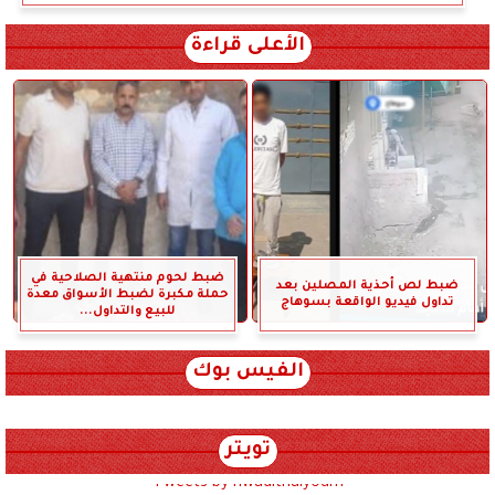
الأعلى قراءة
ضبط لحوم منتهية الصلاحية في
ضبط لص أحذية المصلين بعد
حملة مكبرة لضبط الأسواق معدة
تداول فيديو الواقعة بسوهاج
للبيع والتداول...
الفيس بوك
تويتر
Tweets by hwadithalyoum