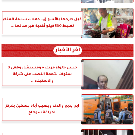
قبل طرحها بالأسواق.. حملات سلامة الغذاء
تضبط 530 كيلو أغذية غير صالحة...
آخر الأخبار
حبس «لواء مزيف» ومستشار وهمي 3
سنوات بتهمة النصب على شركة
والاستيلاء...
ابن يذبح والدته ويصيب أباه بسكين بمركز
المراغة سوهاج