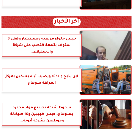
آخر الأخبار
حبس «لواء مزيف» ومستشار وهمي 3
سنوات بتهمة النصب على شركة
والاستيلاء...
ابن يذبح والدته ويصيب أباه بسكين بمركز
المراغة سوهاج
سقوط شبكة تصنيع مواد مخدرة
بسوهاج..حبس طبيبين و10 صيادلة
وموظفين بشركة أدوية...