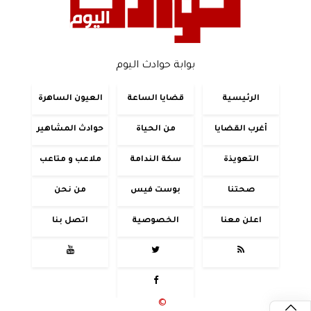
بوابة حوادث اليوم
الرئيسية
قضايا الساعة
العيون الساهرة
أغرب القضايا
من الحياة
حوادث المشاهير
التعويذة
سكة الندامة
ملاعب و متاعب
صحتنا
بوست فيس
من نحن
اعلن معنا
الخصوصية
اتصل بنا




جميع الحقوق محفوظة
©
2020 - 2026 - حوادث اليوم