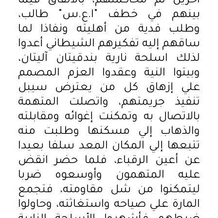
آخرين تم محاكمتهم، بالاتفاق فيما
بينهم في خطف "ا.ع.س" طالب،
وطلب فدية من أهليته ونفاذا لما
ساقهم إليه تفكيرهم الشيطاني أعدوا
لذلك اسلحة نارية بندقيتان آليتان،
وبيتوا النية وعقدوا العزم المصمم
علي إزهاق كل من يعترض سيبل
تنفيذ جريمتهم، واتصلت المتهمة
بالاتصال به وتمكنت إغوائه ومقابلته
والذهاب إلي مسكنها وطلبت منه
تتبعها إلي المكان المعد سلفا بعيدا
عن أعين الرقباء، فلما حضر انقض
عليه المتهمون وأوسعوه ضربا
ليتمكنوا من شل مقاومته، فتجمع
المارة علي صياحه واستغاثته، وحاولوا