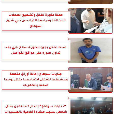
حملة مكبرة لغلق وتشميع المحلات
المخالفة ومراجعة التراخيص بحي شرق
سوهاج
ضبط عامل بجرجا بحوزته سلاح ناري بعد
تداول صوره على مواقع التواصل
جنايات سوهاج :إحالة أوراق متهمة
وعشيقها للمفتى لاتهامهما بقتل زوجها
صعقا بالكهرباء
”جنايات سوهاج” إعدام 3 متهمين بقتل
شخص بسبب مشادة كلامية بالعسيرات