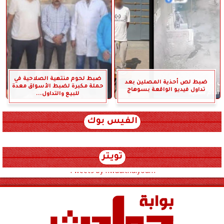
ضبط لحوم منتهية الصلاحية في
ضبط لص أحذية المصلين بعد
حملة مكبرة لضبط الأسواق معدة
تداول فيديو الواقعة بسوهاج
للبيع والتداول...
الفيس بوك
تويتر
Tweets by hwadithalyoum