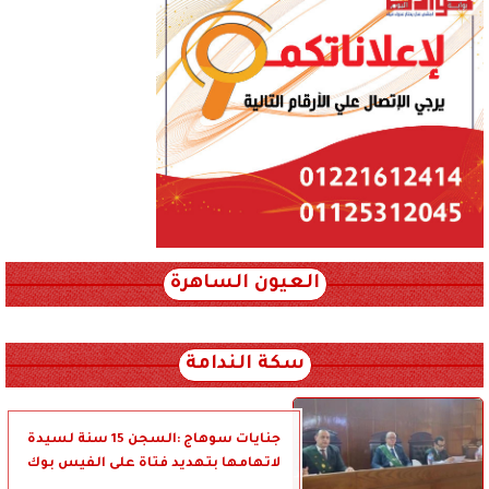
العيون الساهرة
xml_json/rss/~12.xml x0n not found
سكة الندامة
جنايات سوهاج :السجن 15 سنة لسيدة
لاتهامها بتهديد فتاة على الفيس بوك