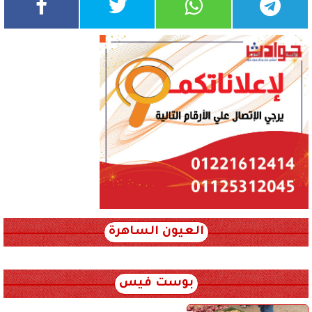
العيون الساهرة
xml_json/rss/~12.xml x0n not found
بوست فيس