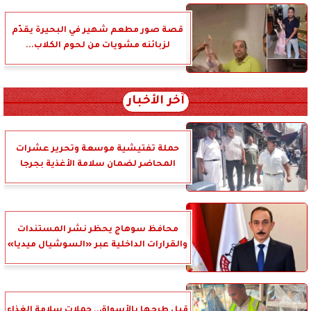
قصة صور مطعم شهير في البحيرة يقدّم
لزبائنه مشويات من لحوم الكلاب...
آخر الأخبار
حملة تفتيشية موسعة وتحرير عشرات
المحاضر لضمان سلامة الأغذية بجرجا
محافظ سوهاج يحظر نشر المستندات
والقرارات الداخلية عبر «السوشيال ميديا»
قبل طرحها بالأسواق.. حملات سلامة الغذاء