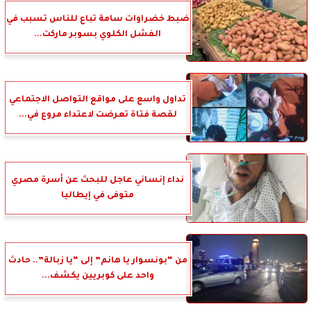
ضبط خضراوات سامة تباع للناس تسبب في
الفشل الكلوي بسوبر ماركت...
تداول واسع على مواقع التواصل الاجتماعي
لقصة فتاة تعرضت لاعتداء مروع في...
نداء إنساني عاجل للبحث عن أسرة مصري
متوفى في إيطاليا
من “بونسوار يا هانم” إلى “يا زبالة”.. حادث
واحد على كوبريين يكشف...