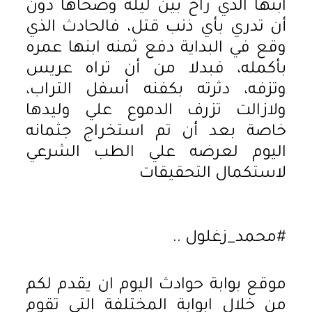
ابنها الذي راح بين ليلة وضحاها دون
أن تدري بأي ذنب قتل، فالحادث الذي
وقع في البداية دفع ثمنه ابنها عمره
بأكمله، فبدلا من أن تراه عريس
وتزفه، دثرته بكفنه أسفل التراب،
ولازالت تزرف الدموع علي وليدها
خاصة بعد أن تم استخراج جثمانه
اليوم لعرضه علي الطب الشرعي
لاستكمال التحقيقات
#محمد_زغلول ..
موقع بوابة حوادث اليوم ان يقدم لكم
من خلال ابوابة المختلفة التي تقوم