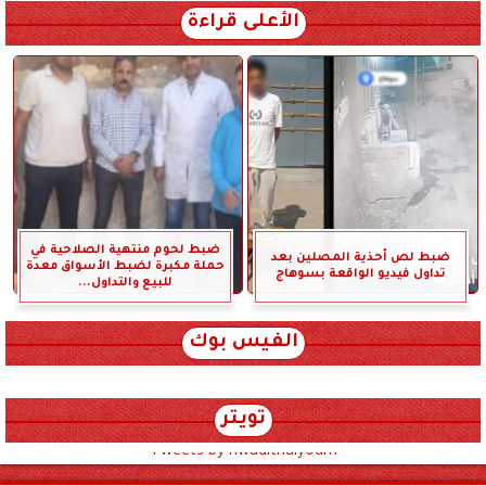
الأعلى قراءة
ضبط لحوم منتهية الصلاحية في
ضبط لص أحذية المصلين بعد
حملة مكبرة لضبط الأسواق معدة
تداول فيديو الواقعة بسوهاج
للبيع والتداول...
الفيس بوك
تويتر
Tweets by hwadithalyoum