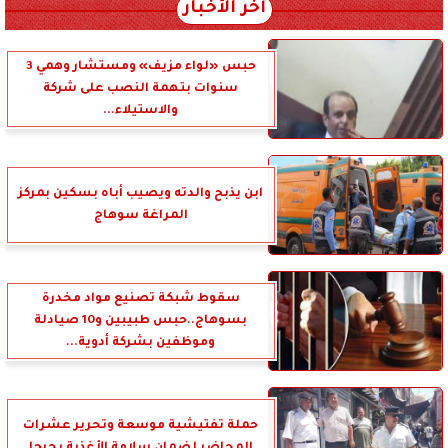
آخر الأخبار
حبس «لواء مزيف» ومستشار وهمي 3
سنوات بتهمة النصب على شركة
والاستيلاء...
ابن يذبح والدته ويصيب أباه بسكين بمركز
المراغة سوهاج
سقوط شبكة تصنيع مواد مخدرة
بسوهاج..حبس طبيبين و10 صيادلة
وموظفين بشركة أدوية...
حملة تفتيشية موسعة وتحرير عشرات
المحاضر لضمان سلامة الأغذية بجرجا