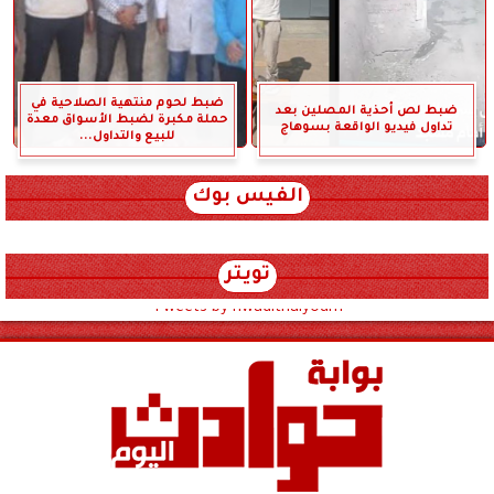
ضبط لحوم منتهية الصلاحية في
ضبط لص أحذية المصلين بعد
حملة مكبرة لضبط الأسواق معدة
تداول فيديو الواقعة بسوهاج
للبيع والتداول...
الفيس بوك
تويتر
Tweets by hwadithalyoum