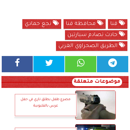
قنا
محافظة قنا
نجع حمادي
حادث تصادم سيارتين
الطريق الصحراوي الغربي
موضوعات متعلقة
مصرع طفل بطلق ناري في حفل
عرس بالقليوبية