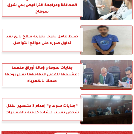
المخالفة ومراجعة التراخيص بحي شرق
سوهاج
ضبط عامل بجرجا بحوزته سلاح ناري بعد
تداول صوره على مواقع التواصل
جنايات سوهاج :إحالة أوراق متهمة
وعشيقها للمفتى لاتهامهما بقتل زوجها
صعقا بالكهرباء
”جنايات سوهاج” إعدام 3 متهمين بقتل
شخص بسبب مشادة كلامية بالعسيرات