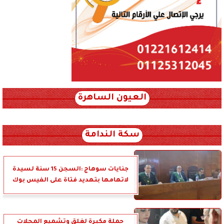
العيون الساهرة
xml_json/rss/~12.xml x0n not found
سكة الندامة
جنايات سوهاج :السجن 15 سنة لسيدة
لاتهامها بتهديد فتاة على الفيس بوك
حملة مكبرة لغلق وتشميع المحلات