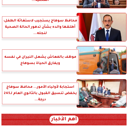
المحلية...
محافظ سوهاج يستجيب لاستغاثة الطفل:
أطلقها والده بشأن تدهور الحالة الصحية
لنجله...
موظف بالمعاش يشعل النيران في نفسه
ويفارق الحياة بسوهاج
استجابة لأولياء الأمور... محافظ سوهاج
يخفض تنسيق القبول بالثانوي العام لـ245
درجة...
أهم الأخبار