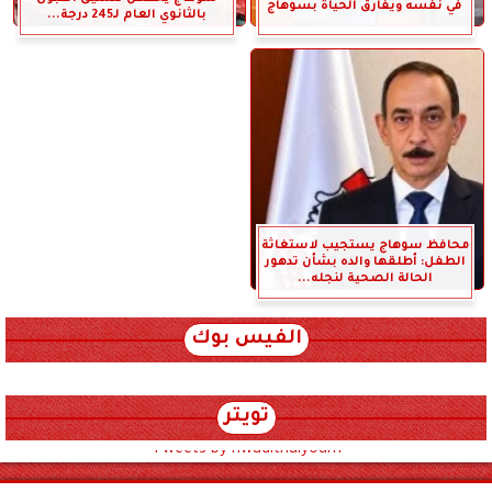
في نفسه ويفارق الحياة بسوهاج
بالثانوي العام لـ245 درجة...
محافظ سوهاج يستجيب لاستغاثة
الطفل: أطلقها والده بشأن تدهور
الحالة الصحية لنجله...
الفيس بوك
تويتر
Tweets by hwadithalyoum