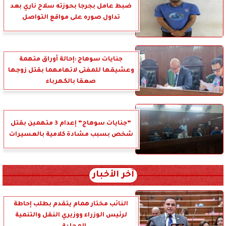
ضبط عامل بجرجا بحوزته سلاح ناري بعد
تداول صوره على مواقع التواصل
جنايات سوهاج :إحالة أوراق متهمة
وعشيقها للمفتى لاتهامهما بقتل زوجها
صعقا بالكهرباء
”جنايات سوهاج” إعدام 3 متهمين بقتل
شخص بسبب مشادة كلامية بالعسيرات
آخر الأخبار
النائب مختار همام يتقدم بطلب إحاطة
لرئيس الوزراء ووزيري النقل والتنمية