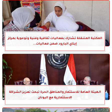
المكتبة المتنقلة تشارك بفعاليات ثقافية وفنية وتوعوية بمركز
إيتاي البارود ضمن فعاليات...
الهيئة العامة للاستثمار والمناطق الحرة تبحث تعزيز الشراكة
الاستثمارية مع اليونان