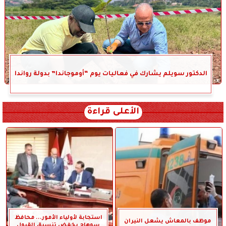
الدكتور سويلم يشارك في فعاليات يوم “أوموجاندا” بدولة رواندا
الأعلى قراءة
استجابة لأولياء الأمور... محافظ
موظف بالمعاش يشعل النيران
سوهاج يخفض تنسيق القبول