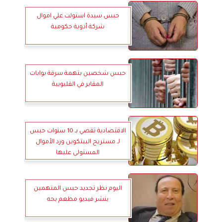
حبس سيدة استولت علي اموال
شركة أدوية حكومية
حبس شخصين بتهمة سرقة بوابات
المقابر في القليوبية
الاقتصادية تقضي بـ 10 سنوات حبس
لـ مستريح البيتكوين ورد الأموال
المستولى عليها
اليوم نظر تجديد حبس المتهمين
بنشر فيديو مطعم بحه