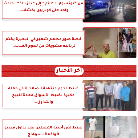
من “بونسوار يا هانم” إلى “يا زبالة”.. حادث
واحد على كوبريين يكشف...
قصة صور مطعم شهير في البحيرة يقدّم
لزبائنه مشويات من لحوم الكلاب...
آخر الأخبار
ضبط لحوم منتهية الصلاحية في حملة
مكبرة لضبط الأسواق معدة للبيع
والتداول...
ضبط لص أحذية المصلين بعد تداول فيديو
الواقعة بسوهاج