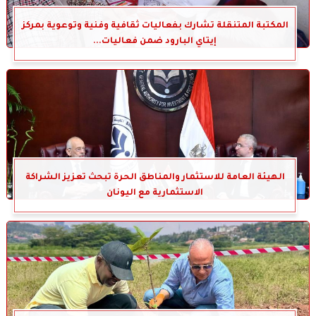
المكتبة المتنقلة تشارك بفعاليات ثقافية وفنية وتوعوية بمركز
إيتاي البارود ضمن فعاليات...
الهيئة العامة للاستثمار والمناطق الحرة تبحث تعزيز الشراكة
الاستثمارية مع اليونان