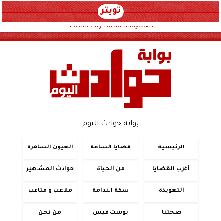
تويتر
Tweets by hwadithalyoum
بوابة حوادث اليوم
الرئيسية
قضايا الساعة
العيون الساهرة
أغرب القضايا
من الحياة
حوادث المشاهير
التعويذة
سكة الندامة
ملاعب و متاعب
صحتنا
بوست فيس
من نحن