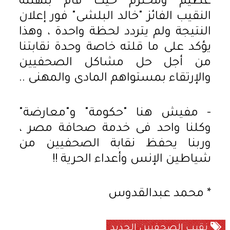
عظيم ومحترم حيث قام بتهنئة
النقيب الفائز "خالد البلشى" فور إعلان
النتيجة ولم يتردد لحظة واحدة ، وهذا
يؤكد على ما قلته خاصة وحدة نقابتنا
من أجل حل مشاكل الصحفيين
والإرتقاء بمستواهم المادى والمهنى ..
- مفيش هنا "حكومة" و"معارضة"
وكلنا واحد فى خدمة صحافة مصر ،
وربنا يحفظ نقابة الصحفيين من
شياطين الإنس وأعداء الحرية !!
* محمد عبدالقدوس
نقيب الصحفيين الجديد