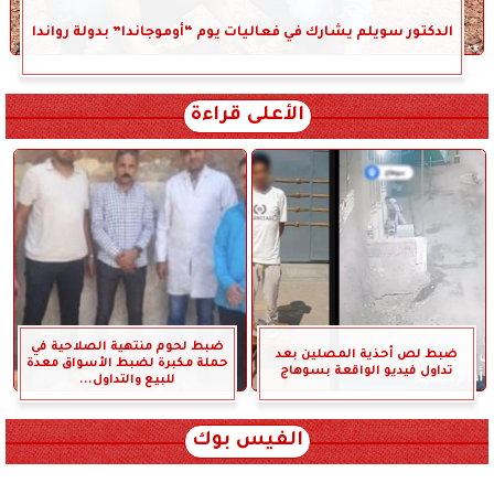
الدكتور سويلم يشارك في فعاليات يوم “أوموجاندا” بدولة رواندا
الأعلى قراءة
ضبط لحوم منتهية الصلاحية في
ضبط لص أحذية المصلين بعد
حملة مكبرة لضبط الأسواق معدة
تداول فيديو الواقعة بسوهاج
للبيع والتداول...
الفيس بوك