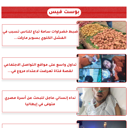
xml_json/rss/~12.xml x0n not found
بوست فيس
ضبط خضراوات سامة تباع للناس تسبب في
الفشل الكلوي بسوبر ماركت...
تداول واسع على مواقع التواصل الاجتماعي
لقصة فتاة تعرضت لاعتداء مروع في...
نداء إنساني عاجل للبحث عن أسرة مصري
متوفى في إيطاليا