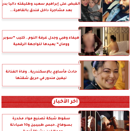
القبض على إبراهيم سعيد وطليقته داليا بدر
بعد مشاجرة داخل فندق بالقاهرة...
هيفاء وهبي وجدل غرفة النوم.. كليب ”سوبر
وومان” يعيدها للواجهة الرقمية
حادث مأساوي بالإسكندرية.. وفاة الفنانة
نيفين مندور في حريق شقتها
آخر الأخبار
سقوط شبكة تصنيع مواد مخدرة
بسوهاج..حبس طبيبين و10 صيادلة