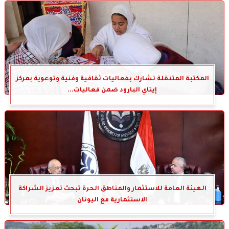
المكتبة المتنقلة تشارك بفعاليات ثقافية وفنية وتوعوية بمركز
إيتاي البارود ضمن فعاليات...
الهيئة العامة للاستثمار والمناطق الحرة تبحث تعزيز الشراكة
الاستثمارية مع اليونان