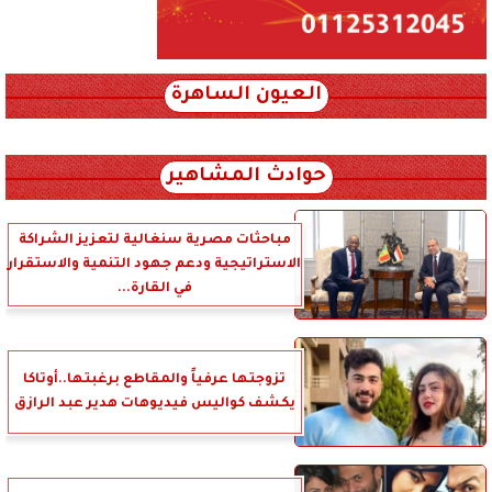
العيون الساهرة
xml_json/rss/~12.xml x0n not found
حوادث المشاهير
مباحثات مصرية سنغالية لتعزيز الشراكة
الاستراتيجية ودعم جهود التنمية والاستقرار
في القارة...
تزوجتها عرفياً والمقاطع برغبتها..أوتاكا
يكشف كواليس فيديوهات هدير عبد الرازق