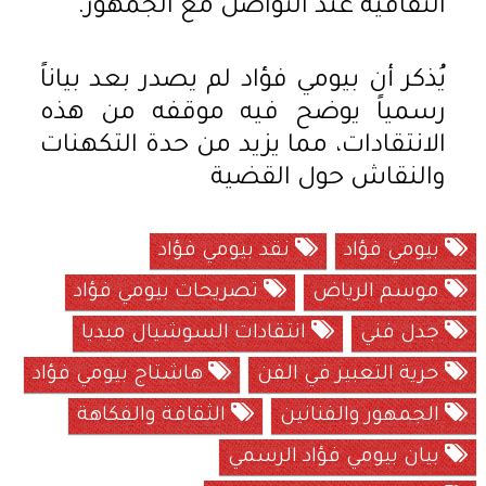
الثقافية عند التواصل مع الجمهور.
يُذكر أن بيومي فؤاد لم يصدر بعد بياناً
رسمياً يوضح فيه موقفه من هذه
الانتقادات، مما يزيد من حدة التكهنات
والنقاش حول القضية
بيومي فؤاد
نقد بيومي فؤاد
موسم الرياض
تصريحات بيومي فؤاد
جدل فني
انتقادات السوشيال ميديا
حرية التعبير في الفن
هاشتاج بيومي فؤاد
الجمهور والفنانين
الثقافة والفكاهة
بيان بيومي فؤاد الرسمي