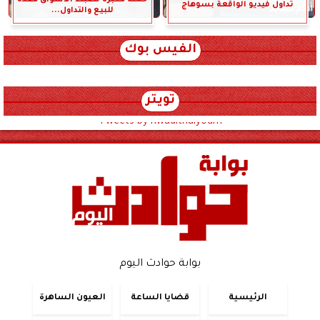
تداول فيديو الواقعة بسوهاج
للبيع والتداول...
الفيس بوك
تويتر
Tweets by hwadithalyoum
بوابة حوادث اليوم
الرئيسية
قضايا الساعة
العيون الساهرة