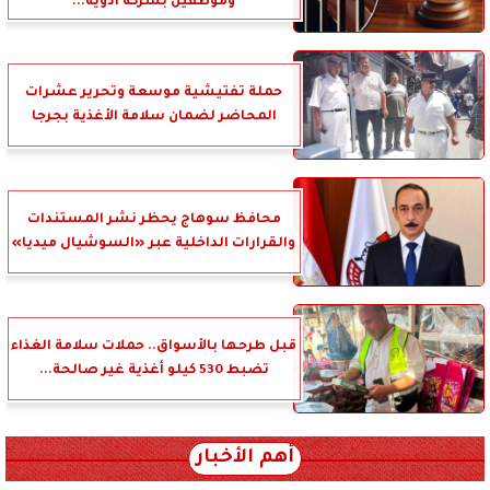
وموظفين بشركة أدوية...
حملة تفتيشية موسعة وتحرير عشرات
المحاضر لضمان سلامة الأغذية بجرجا
محافظ سوهاج يحظر نشر المستندات
والقرارات الداخلية عبر «السوشيال ميديا»
قبل طرحها بالأسواق.. حملات سلامة الغذاء
تضبط 530 كيلو أغذية غير صالحة...
أهم الأخبار