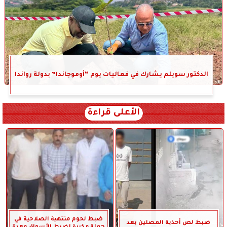
الدكتور سويلم يشارك في فعاليات يوم “أوموجاندا” بدولة رواندا
الأعلى قراءة
ضبط لحوم منتهية الصلاحية في
ضبط لص أحذية المصلين بعد
حملة مكبرة لضبط الأسواق معدة