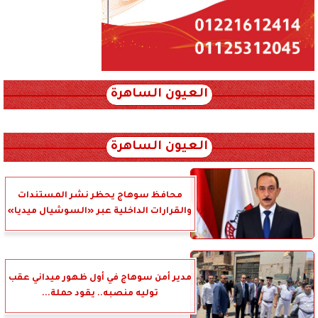
العيون الساهرة
xml_json/rss/~12.xml x0n not found
العيون الساهرة
محافظ سوهاج يحظر نشر المستندات
والقرارات الداخلية عبر «السوشيال ميديا»
مدير أمن سوهاج في أول ظهور ميداني عقب
توليه منصبه.. يقود حملة...