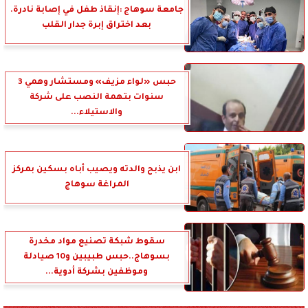
جامعة سوهاج :إنقاذ طفل في إصابة نادرة.
بعد اختراق إبرة جدار القلب
حبس «لواء مزيف» ومستشار وهمي 3
سنوات بتهمة النصب على شركة
والاستيلاء...
ابن يذبح والدته ويصيب أباه بسكين بمركز
المراغة سوهاج
سقوط شبكة تصنيع مواد مخدرة
بسوهاج..حبس طبيبين و10 صيادلة
وموظفين بشركة أدوية...