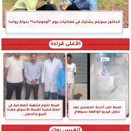
الدكتور سويلم يشارك في فعاليات يوم “أوموجاندا” بدولة رواندا
الأعلى قراءة
ضبط لحوم منتهية الصلاحية في
ضبط لص أحذية المصلين بعد
حملة مكبرة لضبط الأسواق معدة
تداول فيديو الواقعة بسوهاج
للبيع والتداول...
الفيس بوك