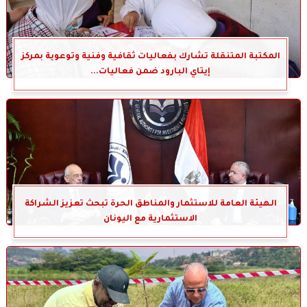
المكتبة المتنقلة تشارك بفعاليات ثقافية وفنية وتوعوية بمركز
إيتاي البارود ضمن فعاليات...
الهيئة العامة للاستثمار والمناطق الحرة تبحث تعزيز الشراكة
الاستثمارية مع اليونان