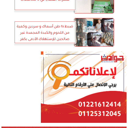
عشرات القضايا في 8 محافظات
ضبط ٢٥ طن أسماك و سردين وكمية
من اللحوم والكبدة المجمدة غير
صالحين للإستهلاك الآدمى بكفر
الدوار .