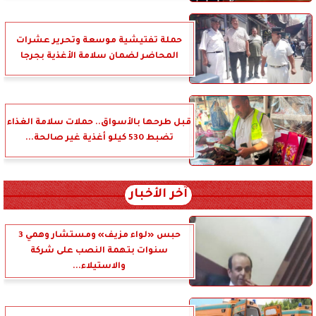
حملة تفتيشية موسعة وتحرير عشرات
المحاضر لضمان سلامة الأغذية بجرجا
قبل طرحها بالأسواق.. حملات سلامة الغذاء
تضبط 530 كيلو أغذية غير صالحة...
آخر الأخبار
حبس «لواء مزيف» ومستشار وهمي 3
سنوات بتهمة النصب على شركة
والاستيلاء...