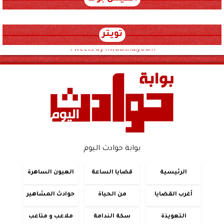
تويتر
Tweets by hwadithalyoum
بوابة حوادث اليوم
الرئيسية
قضايا الساعة
العيون الساهرة
أغرب القضايا
من الحياة
حوادث المشاهير
التعويذة
سكة الندامة
ملاعب و متاعب