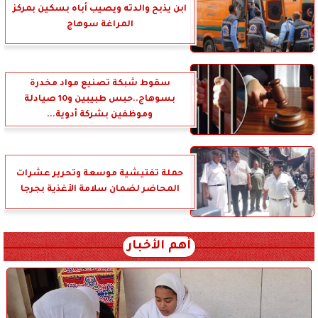
ابن يذبح والدته ويصيب أباه بسكين بمركز
المراغة سوهاج
سقوط شبكة تصنيع مواد مخدرة
بسوهاج..حبس طبيبين و10 صيادلة
وموظفين بشركة أدوية...
حملة تفتيشية موسعة وتحرير عشرات
المحاضر لضمان سلامة الأغذية بجرجا
أهم الأخبار