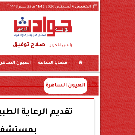
هـ
الخميس
6 أغسطس 2026
11:43 مـ
22 صفر 1448
صلاح توفيق
تندات والقرارات الداخلية عبر «السوشيال ميديا»
رئيس التحرير
قضايا الساعة
العيون الساهرة
العيون الساهرة
تقديم الرعاية الطب
بمستشفى 