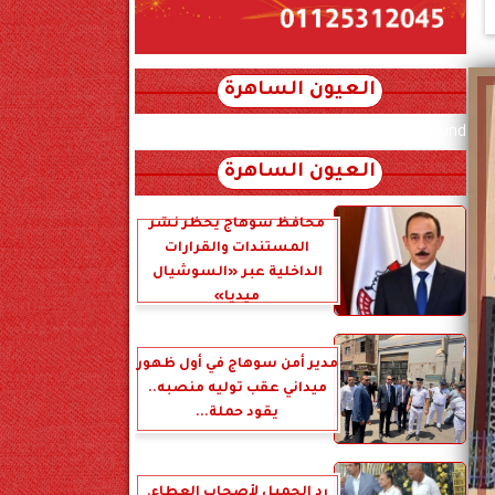
العيون الساهرة
xml_json/rss/~12.xml x0n not found
العيون الساهرة
محافظ سوهاج يحظر نشر
المستندات والقرارات
الداخلية عبر «السوشيال
ميديا»
مدير أمن سوهاج في أول ظهور
ميداني عقب توليه منصبه..
يقود حملة...
رد الجميل لأصحاب العطاء.