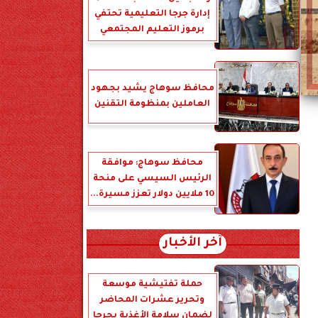
إدارة جرجا التعليمية تحتفي
برموز التعليم المجتمعي
محافظ سوهاج يشيد بجهود
العاملين بمنظومة التقنين
محافظ سوهاج: موافقة
الرئيس السيسي على منحة
10 ملايين دولار تعزز مسيرة...
آخر الأخبار
حملة تفتيشية موسعة
وتحرير عشرات المحاضر
لضمان سلامة الأغذية بجرجا