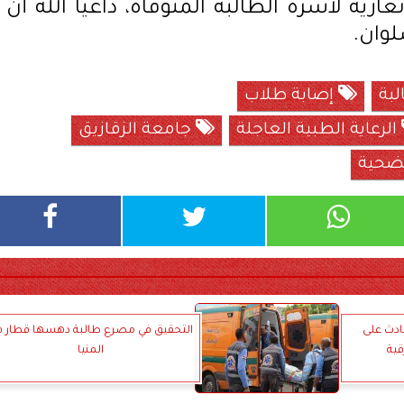
زيه لأسرة الطالبة المتوفاة، داعياً الله أن
لوان.
بة
إصابة طلاب
الرعاية الطبية العاجلة
جامعة الزقازيق
لضحية
إصابة 9 في حادث على
التحقيق في مصرع طالبة دهسها قطار ف
قية
المنيا