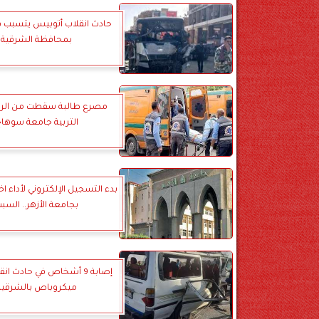
حادث انقلاب أتوبيس يتسبب ف
بمحافظة الشرقية
مصرع طالبة سقطت من الراب
التربية جامعة سوها
بدء التسجيل الإلكتروني لأداء اخت
بجامعة الأزهر.. السب
إصابة 9 أشخاص في حادث ان
ميكروباص بالشرقية