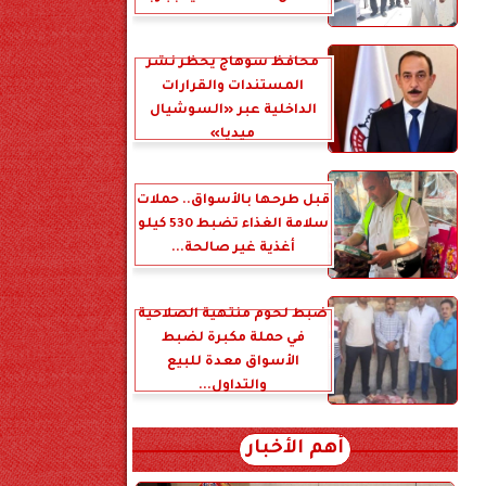
محافظ سوهاج يحظر نشر
المستندات والقرارات
الداخلية عبر «السوشيال
ميديا»
قبل طرحها بالأسواق.. حملات
سلامة الغذاء تضبط 530 كيلو
أغذية غير صالحة...
ضبط لحوم منتهية الصلاحية
في حملة مكبرة لضبط
الأسواق معدة للبيع
والتداول...
أهم الأخبار