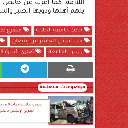
اللازمة. كما أعرب عن خالص تعا
يلهم أهلها وذويها الصبر والس
حادث جامعة الجلالة
مصرع طال
مستشفى العاشر من رمضان
رئيس الجامعة
تعازي لأسرة ا
موضوعات متعلقة
مصرع طالبة و
الطريق الإقليمي بالشر