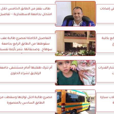
ي إصابات
طالب يقفز من الطابق الخامس خلال
امتحان بجامعة الاسطندارية -- تفاصيل
ع بكلية
التفاصيل الكاملة لمصرع طالبة عقب
ج
سقوطها من الطابق الرابع بجامعة
سوهاج.. وصديقاتها: بتمر بأزمة نفسية
منذ عدة أيام
بار القدرات
أم تترك طفليها أمام مستشفى جامعة
ت
الزقازيق لشراء الحلوى
قلاب سيارة
مصرع طالبة اختل توازنها وسقطت من
الطابق السادس بالمنصورة