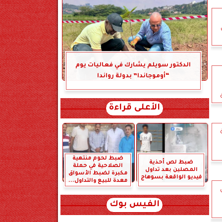
الدكتور سويلم يشارك في فعاليات يوم
“أوموجاندا” بدولة رواندا
الأعلى قراءة
ضبط لحوم منتهية
ضبط لص أحذية
الصلاحية في حملة
المصلين بعد تداول
مكبرة لضبط الأسواق
فيديو الواقعة بسوهاج
معدة للبيع والتداول...
الفيس بوك