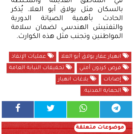
في المناطق القديمة والمكتظة
بالسكان مثل بولاق أبو العلا. يُذكر
الحادث بأهمية الصيانة الدورية
والتفتيش الهندسي لضمان سلامة
المواطنين وتجنب مثل هذه الكوارث.
انهيار عقار بولاق أبو العلا
عمليات الإنقاذ
فرض كردون أمني
تحقيقات النيابة العامة
إصابات
بلاغات انهيار
الحماية المدنية.
موضوعات متعلقة