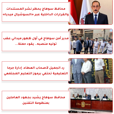
محافظ سوهاج يحظر نشر المستندات
والقرارات الداخلية عبر «السوشيال ميديا»
مدير أمن سوهاج في أول ظهور ميداني عقب
توليه منصبه.. يقود حملة...
رد الجميل لأصحاب العطاء. إدارة جرجا
التعليمية تحتفي برموز التعليم المجتمعي
محافظ سوهاج يشيد بجهود العاملين
بمنظومة التقنين