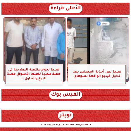
الأعلى قراءة
ضبط لحوم منتهية الصلاحية في
ضبط لص أحذية المصلين بعد
حملة مكبرة لضبط الأسواق معدة
تداول فيديو الواقعة بسوهاج
للبيع والتداول...
الفيس بوك
تويتر
Tweets by hwadithalyoum