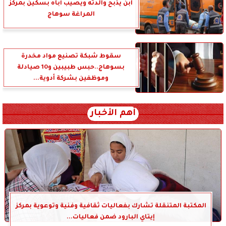
ابن يذبح والدته ويصيب أباه بسكين بمركز
المراغة سوهاج
سقوط شبكة تصنيع مواد مخدرة
بسوهاج..حبس طبيبين و10 صيادلة
وموظفين بشركة أدوية...
أهم الأخبار
المكتبة المتنقلة تشارك بفعاليات ثقافية وفنية وتوعوية بمركز
إيتاي البارود ضمن فعاليات...