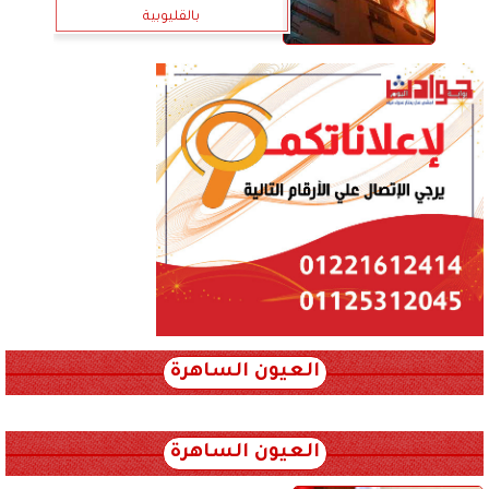
بالقليوبية
العيون الساهرة
xml_json/rss/~12.xml x0n not found
العيون الساهرة