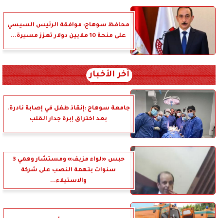
محافظ سوهاج: موافقة الرئيس السيسي
على منحة 10 ملايين دولار تعزز مسيرة...
آخر الأخبار
جامعة سوهاج :إنقاذ طفل في إصابة نادرة.
بعد اختراق إبرة جدار القلب
حبس «لواء مزيف» ومستشار وهمي 3
سنوات بتهمة النصب على شركة
والاستيلاء...