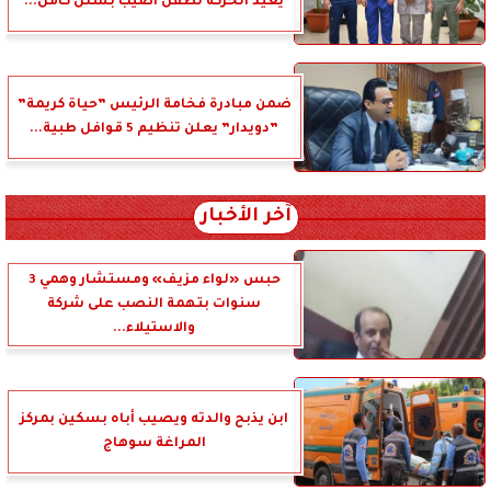
يعيد الحركة لطفل أصيب بشلل كامل...
ضمن مبادرة فخامة الرئيس ”حياة كريمة”
”دويدار” يعلن تنظيم 5 قوافل طبية...
آخر الأخبار
حبس «لواء مزيف» ومستشار وهمي 3
سنوات بتهمة النصب على شركة
والاستيلاء...
ابن يذبح والدته ويصيب أباه بسكين بمركز
المراغة سوهاج