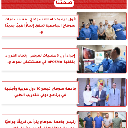
صحتنا
لأول مرة بمحافظة سوهاج.. مستشفيات
سوهاج الجامعية تحقق إنجازًا طبيًا جديدًا
و...
إجراء أول 3 عمليات لمرضى ارتخاء المريء
بتقنية «POEM» في مستشفى سوهاج...
جامعة سوهاج تجمع 10 دول عربية وأجنبية
في برنامج دولي للتدريب الطبي
رئيس جامعة سوهاج يترأس فريقًا جراحيًا