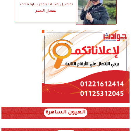
تفاصيل إصابة البلوجر سارة محمد
بفقدان البصر
العيون الساهرة
xml_json/rss/~12.xml x0n not found