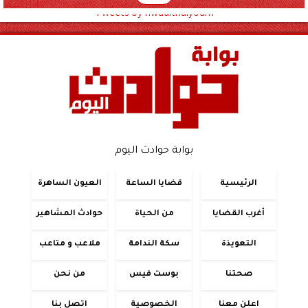
Tweets by hwadithalyoum
بوابة حوادث اليوم
الرئيسية
قضايا الساعة
العيون الساهرة
أغرب القضايا
من الحياة
حوادث المشاهير
التعويذة
سكة الندامة
ملاعب و متاعب
صحتنا
بوست فيس
من نحن
اعلن معنا
الخصوصية
اتصل بنا