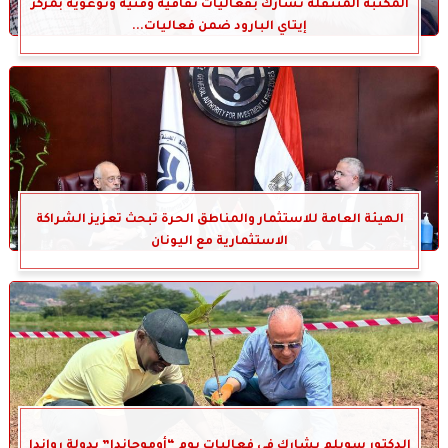
المكتبة المتنقلة تشارك بفعاليات ثقافية وفنية وتوعوية بمركز
إيتاي البارود ضمن فعاليات...
الهيئة العامة للاستثمار والمناطق الحرة تبحث تعزيز الشراكة
الاستثمارية مع اليونان
الدكتور سويلم يشارك في فعاليات يوم “أوموجاندا” بدولة رواندا