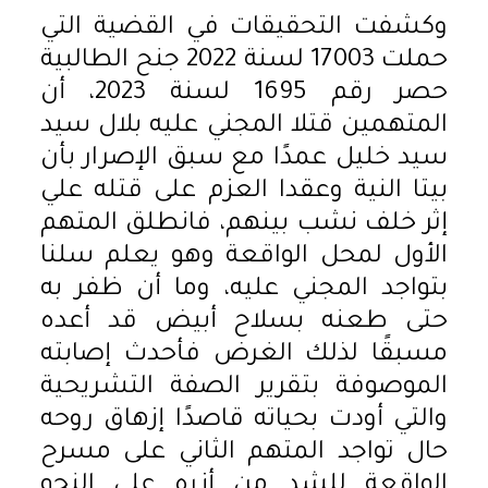
وكشفت التحقيقات في القضية التي
حملت 17003 لسنة 2022 جنح الطالبية
حصر رقم 1695 لسنة 2023، أن
المتهمين قتلا المجني عليه بلال سيد
سيد خليل عمدًا مع سبق الإصرار بأن
بيتا النية وعقدا العزم على قتله علي
إثر خلف نشب بينهم، فانطلق المتهم
الأول لمحل الواقعة وهو يعلم سلنا
بتواجد المجني عليه، وما أن ظفر به
حتى طعنه بسلاح أبيض قد أعده
مسبقًا لذلك الغرض فأحدث إصابته
الموصوفة بتقرير الصفة التشريحية
والتي أودت بحياته قاصدًا إزهاق روحه
حال تواجد المتهم الثاني على مسرح
الواقعة للشد من أزره على النحو