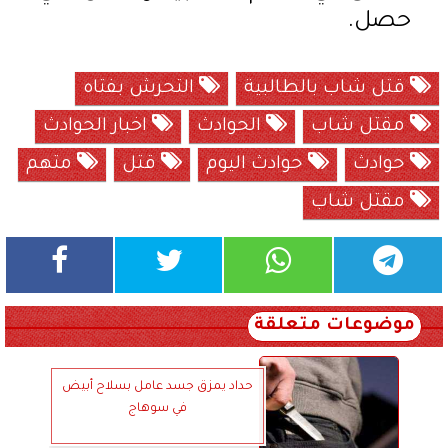
حصل.
قتل شاب بالطالبية
التحرش بفتاه
مقتل شاب
الحوادث
اخبار الحوادث
حوادث
حوادث اليوم
قتل
متهم
مقتل شاب
موضوعات متعلقة
حداد يمزق جسد عامل بسلاح أبيض
في سوهاج