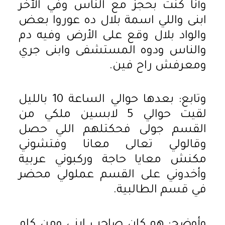
وأنا كنت بحجز مع الناس وفي الآخر
ابنى واللي اسمة بلال ده عوروا بعض
والواد بلال وقع على الأرض وفيه دم
والناس ودوه المستشفى وابنى جري
ومعرفش راح فين.
وتابع: بعدها حوالي الساعة 10 بالليل
لقيت حوالي 5 لابسين ملكي من
القسم جولى فحكتلهم اللي حصل
وقالولي تعالى معانا وفتشوني
مكنش معايا حاجة وركبوني عربية
وأخدوني على القسم عملولي محضر
في قسم الطالبية.
وأوضح: هو كان صاحب ابني ومن كام