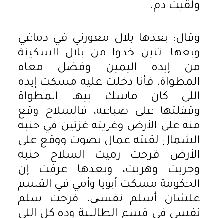
ولقيت دم.
وقال: بعدها بلال معورني في دماغي
وبعها اتنين خدوا من بلال السكينة
من إيده اليمين وفضل معاه
المطواة، فأنا دخلت عليه مسكت إيده
اللى كان ماسك بيها المطواة
وقفلتها على صباعه، فالسلاح وقع
منه على الأرض وغزيته غزتين في جنبه
الشمال لقيته عمال يصوت ووقع على
الأرض فرحت رميت السلاح جنبه
وجريت وهربت، وبعدها عرفت إن
الحكومة مسكت أبويا وأمي في القسم
علشان أسلم نفسی، فرحت سلم
نفسى في قسم الطالبية وده كل اللي