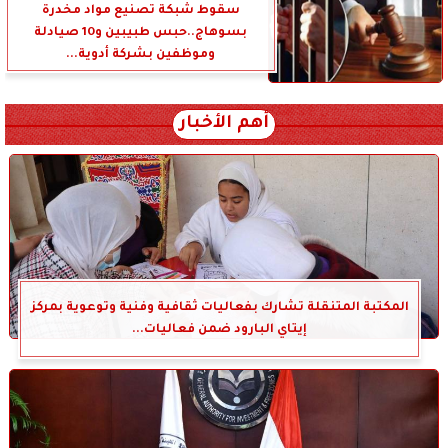
سقوط شبكة تصنيع مواد مخدرة
بسوهاج..حبس طبيبين و10 صيادلة
وموظفين بشركة أدوية...
أهم الأخبار
المكتبة المتنقلة تشارك بفعاليات ثقافية وفنية وتوعوية بمركز
إيتاي البارود ضمن فعاليات...