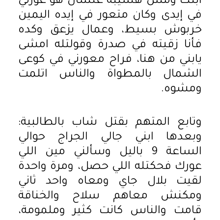
ابنك ومش هسيبه علشان هو عورني
في إيدى وكان متعور في إيده اليمين
خربوش بسيط، وعمال يزعق وكده
فأنا زقيته في صدرة وقولتله امشى
يابني من هنا، فراح معورني في كوعى
الشمال بالمطواة والناس اتلمت
ومشوه.
وتابع المتهم بقتل شاب بالطالبية:
وبعدها ابني جالي الجراج حوالي
الساعة 9 باليل وسألني مين اللي
عورك فحكتله اللي حصل، ومرة واحدة
لقيت بلال جاي ومعاه واحد ثاني
ومكنش معاهم سلاح والخناقة
قامت والناس كانت كثير وملمومة،