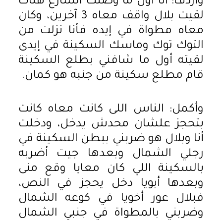
وأردف: أنا أول ما وصلت الشارع هناك
لقيت بلال واقف معاه 3 آخرين، وكان
معاه مطواة في إيده فأنا نزلت من
التوك توك وماسك السكينة في إيدى
لقيته أول ما شافني بطلع السكينة
قام مطلع سكينة من جنبه هو كمان.
وأكمل: الناس اللى كانت معاه كانت
بتحجز علشان محدش يدخل، ودخلت
أنا وبلال هو ضربني ببطن السكينة في
رجلي الشمال وبعدها جيت أضربه
بالسكينة اللي كان معايا وقع منى
وبعدها أبويا دخل يحجز في النص،
فبلال عور أخويا في كوعه الشمال
وضربني بالمطواة في جنبي الشمال