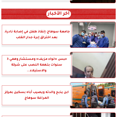
آخر الأخبار
جامعة سوهاج :إنقاذ طفل في إصابة نادرة.
بعد اختراق إبرة جدار القلب
حبس «لواء مزيف» ومستشار وهمي 3
سنوات بتهمة النصب على شركة
والاستيلاء...
ابن يذبح والدته ويصيب أباه بسكين بمركز
المراغة سوهاج