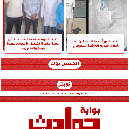
ضبط لحوم منتهية الصلاحية في
ضبط لص أحذية المصلين بعد
حملة مكبرة لضبط الأسواق معدة
تداول فيديو الواقعة بسوهاج
للبيع والتداول...
الفيس بوك
تويتر
Tweets by hwadithalyoum