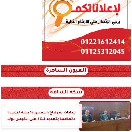
العيون الساهرة
xml_json/rss/~12.xml x0n not found
سكة الندامة
جنايات سوهاج :السجن 15 سنة لسيدة
لاتهامها بتهديد فتاة على الفيس بوك