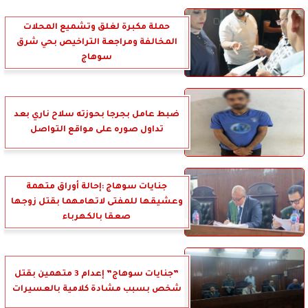
حملة مكبرة لغلق وتشميع المحلات
المخالفة ومراجعة التراخيص بحي شرق
سوهاج
ضبط عامل بجرجا بحوزته سلاح ناري بعد
تداول صوره على مواقع التواصل
جنايات سوهاج :إحالة أوراق متهمة
وعشيقها للمفتى لاتهامهما بقتل زوجها
صعقا بالكهرباء
”جنايات سوهاج” إعدام 3 متهمين بقتل
شخص بسبب مشادة كلامية بالعسيرات