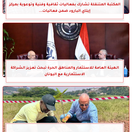
المكتبة المتنقلة تشارك بفعاليات ثقافية وفنية وتوعوية بمركز
إيتاي البارود ضمن فعاليات...
الهيئة العامة للاستثمار والمناطق الحرة تبحث تعزيز الشراكة
الاستثمارية مع اليونان