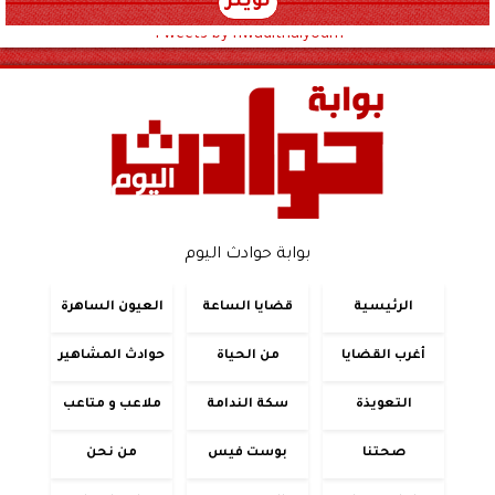
تويتر
Tweets by hwadithalyoum
بوابة حوادث اليوم
الرئيسية
قضايا الساعة
العيون الساهرة
أغرب القضايا
من الحياة
حوادث المشاهير
التعويذة
سكة الندامة
ملاعب و متاعب
صحتنا
بوست فيس
من نحن