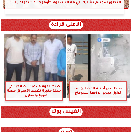
الدكتور سويلم يشارك في فعاليات يوم “أوموجاندا” بدولة رواندا
الأعلى قراءة
ضبط لحوم منتهية الصلاحية في
ضبط لص أحذية المصلين بعد
حملة مكبرة لضبط الأسواق معدة
تداول فيديو الواقعة بسوهاج
للبيع والتداول...
الفيس بوك