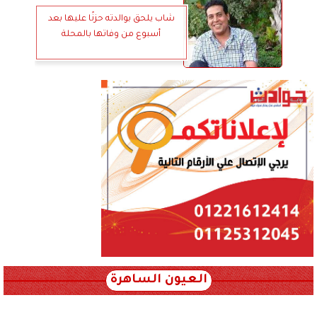
شاب يلحق بوالدته حزنًا عليها بعد
أسبوع من وفاتها بالمحلة
العيون الساهرة
xml_json/rss/~12.xml x0n not found