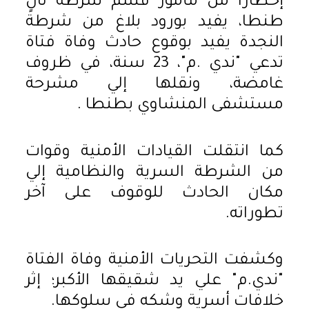
إخطارا من مأمور قسم شرطة ثانٍ
طنطا، يفيد بورود بلاغ من شرطة
النجدة يفيد بوقوع حادث وفاة فتاة
تدعي "ندي .م"، 23 سنة، في ظروف
غامضة، ونقلها إلي مشرحة
مستشفى المنشاوي بطنطا .
كما انتقلت القيادات الأمنية وقوات
من الشرطة السرية والنظامية إلي
مكان الحادث للوقوف على آخر
تطوراته.
وكشفت التحريات الأمنية وفاة الفتاة
"ندي.م" علي يد شقيقها الأكبر؛ إثر
خلافات أسرية وشكه في سلوكها.