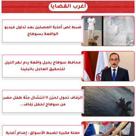
أغرب القضايا
ضبط لص أحذية المصلين بعد تداول فيديو
الواقعة بسوهاج
محافظ سوهاج يحيل واقعة ردم نهر النيل
للتحقيق العاجل بالبلينا
الزفاف تحول لحزن !! انتشال جثة طفل حضر
من سوهاج لحفل زفاف...
حملة مكبرة لضبط الأسواق : إعدام أغذية