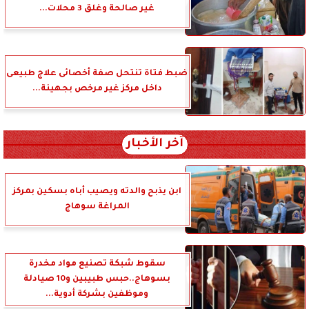
غير صالحة وغلق 3 محلات...
ضبط فتاة تنتحل صفة أخصائى علاج طبيعى
داخل مركز غير مرخص بجهينة...
آخر الأخبار
ابن يذبح والدته ويصيب أباه بسكين بمركز
المراغة سوهاج
سقوط شبكة تصنيع مواد مخدرة
بسوهاج..حبس طبيبين و10 صيادلة
وموظفين بشركة أدوية...