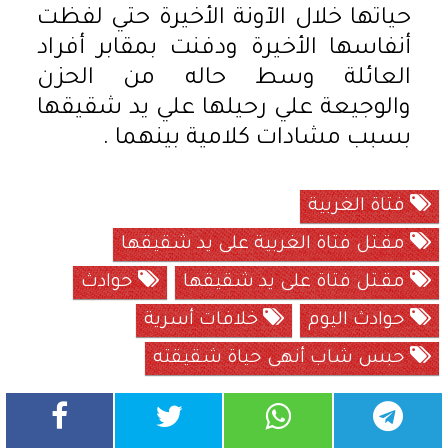
حياتها خلال الآونة الأخيرة حتي لفظت
أنفاسها الأخيرة ودفنت بمقابر أفراد
العائلة وسط حاله من الحزن
والوجيعة علي رحيلها علي يد شقيقها
بسبب مشادات كلامية بينهما .
فتاة الغربية
مقـتل فتاة الغربية على يد شقيقها
مقـتل فتاة على يد شقيقها
حوادث
حوادث اليوم
خلافات أسرية
حبس شاب أنهى حياة شقيقته