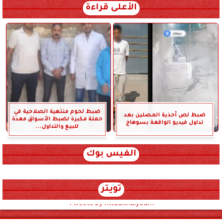
الأعلى قراءة
ضبط لحوم منتهية الصلاحية في
ضبط لص أحذية المصلين بعد
حملة مكبرة لضبط الأسواق معدة
تداول فيديو الواقعة بسوهاج
للبيع والتداول...
الفيس بوك
تويتر
Tweets by hwadithalyoum