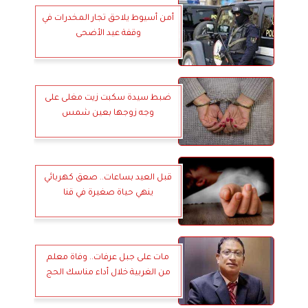
أمن أسيوط يلاحق تجار المخدرات في
وقفة عيد الأضحى
ضبط سيدة سكبت زيت مغلى على
وجه زوجها بعين شمس
قبل العيد بساعات.. صعق كهربائي
ينهي حياة صغيرة في قنا
مات على جبل عرفات.. وفاة معلم
من الغربية خلال أداء مناسك الحج