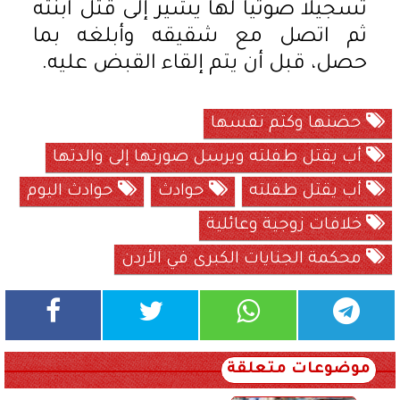
تسجيلا صوتيا لها يشير إلى قتل ابنته
ثم اتصل مع شقيقه وأبلغه بما
حصل، قبل أن يتم إلقاء القبض عليه.
حضنها وكتم نفسها
أب يقتل طفلته ويرسل صورتها إلى والدتها
أب يقتل طفلته
حوادث
حوادث اليوم
خلافات زوجية وعائلية
محكمة الجنايات الكبرى في الأردن
موضوعات متعلقة