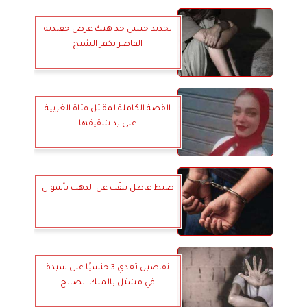
تجديد حبس جد هتك عرض حفيدته
القاصر بكفر الشيخ
القصة الكاملة لمقـتل فتاة الغربية
على يد شقيقها
ضبط عاطل ينقّب عن الذهب بأسوان
تفاصيل تعدي 3 جنسيًا على سيدة
في مشتل بالملك الصالح