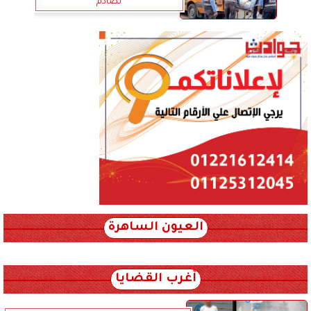
تصادم
العيون الساهرة
xml_json/rss/~12.xml x0n not found
أغرب القضايا