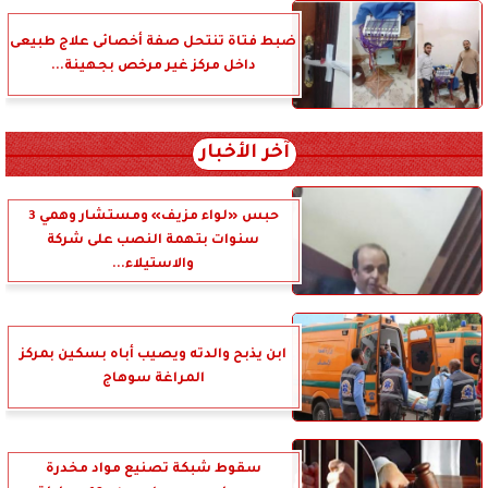
ضبط فتاة تنتحل صفة أخصائى علاج طبيعى
داخل مركز غير مرخص بجهينة...
آخر الأخبار
حبس «لواء مزيف» ومستشار وهمي 3
سنوات بتهمة النصب على شركة
والاستيلاء...
ابن يذبح والدته ويصيب أباه بسكين بمركز
المراغة سوهاج
سقوط شبكة تصنيع مواد مخدرة