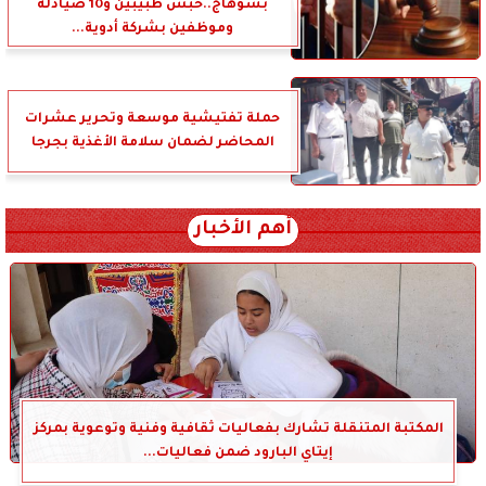
بسوهاج..حبس طبيبين و10 صيادلة
وموظفين بشركة أدوية...
حملة تفتيشية موسعة وتحرير عشرات
المحاضر لضمان سلامة الأغذية بجرجا
أهم الأخبار
المكتبة المتنقلة تشارك بفعاليات ثقافية وفنية وتوعوية بمركز
إيتاي البارود ضمن فعاليات...