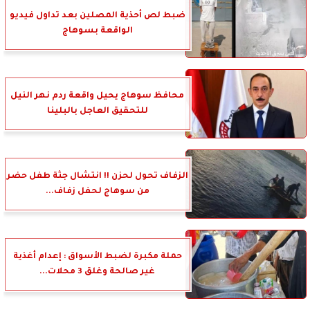
ضبط لص أحذية المصلين بعد تداول فيديو
الواقعة بسوهاج
محافظ سوهاج يحيل واقعة ردم نهر النيل
للتحقيق العاجل بالبلينا
الزفاف تحول لحزن !! انتشال جثة طفل حضر
من سوهاج لحفل زفاف...
حملة مكبرة لضبط الأسواق : إعدام أغذية
غير صالحة وغلق 3 محلات...