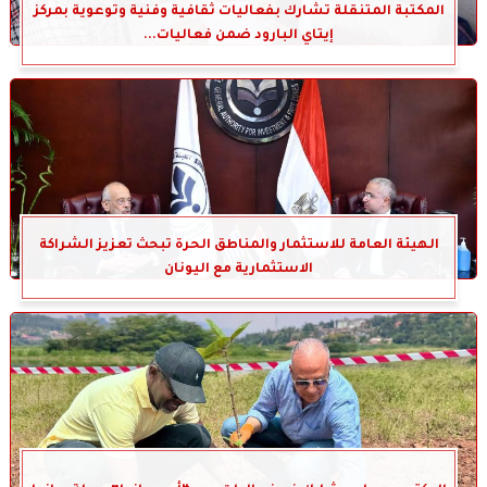
المكتبة المتنقلة تشارك بفعاليات ثقافية وفنية وتوعوية بمركز
إيتاي البارود ضمن فعاليات...
الهيئة العامة للاستثمار والمناطق الحرة تبحث تعزيز الشراكة
الاستثمارية مع اليونان