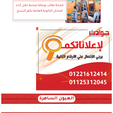
إصابة طالب بوعكة صحية خلال أداء
امتحان الثانوية العامة بكفر الشيخ
العيون الساهرة
xml_json/rss/~12.xml x0n not found