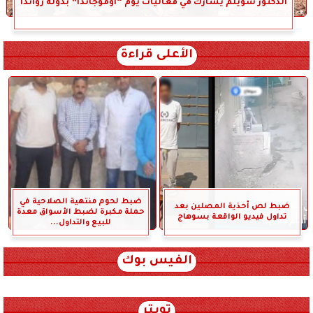
الدكتور سويلم يشارك في فعاليات يوم “أوموجاندا” بدولة رواندا
الأعلى قراءة
ضبط لحوم منتهية الصلاحية في
ضبط لص أحذية المصلين بعد
حملة مكبرة لضبط الأسواق معدة
تداول فيديو الواقعة بسوهاج
للبيع والتداول...
الفيس بوك
تويتر