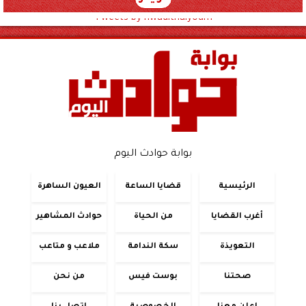
Tweets by hwadithalyoum
بوابة حوادث اليوم
الرئيسية
قضايا الساعة
العيون الساهرة
أغرب القضايا
من الحياة
حوادث المشاهير
التعويذة
سكة الندامة
ملاعب و متاعب
صحتنا
بوست فيس
من نحن