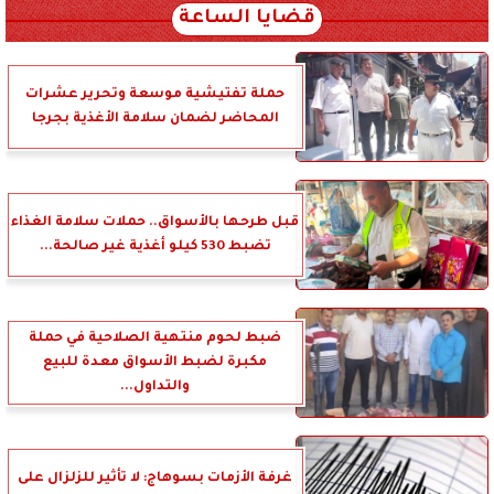
قضايا الساعة
حملة تفتيشية موسعة وتحرير عشرات
المحاضر لضمان سلامة الأغذية بجرجا
قبل طرحها بالأسواق.. حملات سلامة الغذاء
تضبط 530 كيلو أغذية غير صالحة...
ضبط لحوم منتهية الصلاحية في حملة
مكبرة لضبط الأسواق معدة للبيع
والتداول...
غرفة الأزمات بسوهاج: لا تأثير للزلزال على