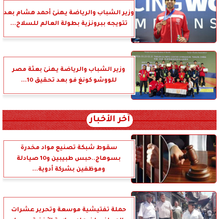
وزير الشباب والرياضة يهنئ أحمد هشام بعد
تتويجه ببرونزية بطولة العالم للسلاح...
وزير الشباب والرياضة يهنئ بعثة مصر
للووشو كونغ فو بعد تحقيق 10...
آخر الأخبار
سقوط شبكة تصنيع مواد مخدرة
بسوهاج..حبس طبيبين و10 صيادلة
وموظفين بشركة أدوية...
حملة تفتيشية موسعة وتحرير عشرات