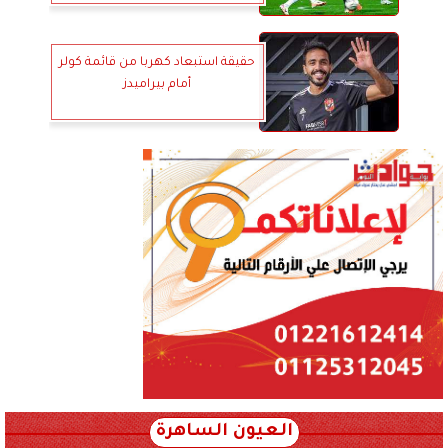
حقيقة استبعاد كهربا من قائمة كولر
أمام بيراميدز
العيون الساهرة