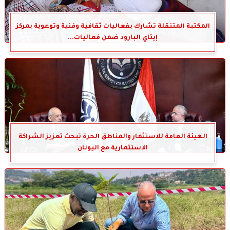
المكتبة المتنقلة تشارك بفعاليات ثقافية وفنية وتوعوية بمركز
إيتاي البارود ضمن فعاليات...
الهيئة العامة للاستثمار والمناطق الحرة تبحث تعزيز الشراكة
الاستثمارية مع اليونان