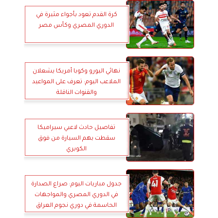
كرة القدم تعود بأجواء مثيرة في
الدوري المصري وكأس مصر
نهائي اليورو وكوبا أمريكا يشعلان
الملاعب اليوم: تعرف على المواعيد
والقنوات الناقلة
تفاصيل حادث لاعبي سيراميكا
سقطت بهم السيارة من فوق
الكوبري
جدول مباريات اليوم: صراع الصدارة
في الدوري المصري والمواجهات
الحاسمة في دوري نجوم العراق