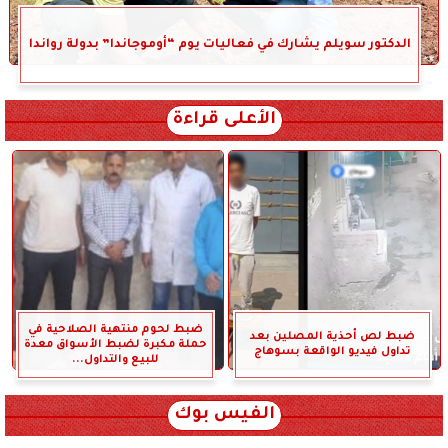
الدكتور سويلم يشارك في فعاليات يوم “أوموجاندا” بدولة رواندا
الأعلى قراءة
ضبط لحوم منتهية الصلاحية في
ضبط لص أحذية المصلين بعد
حملة مكبرة لضبط الأسواق معدة
تداول فيديو الواقعة بسوهاج
للبيع والتداول...
الفيس بوك