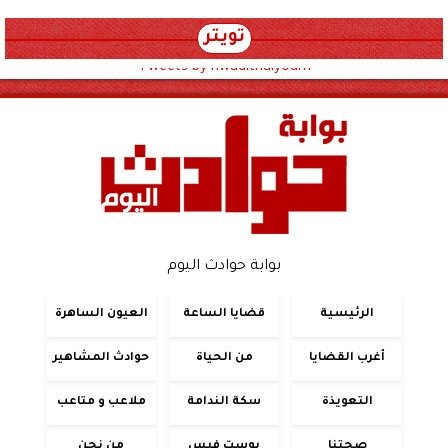
تويتر
Tweets by hwadithalyoum
بوابة حوادث اليوم
الرئيسية
قضايا الساعة
العيون الساهرة
أغرب القضايا
من الحياة
حوادث المشاهير
التعويذة
سكة الندامة
ملاعب و متاعب
صحتنا
بوست فيس
من نحن