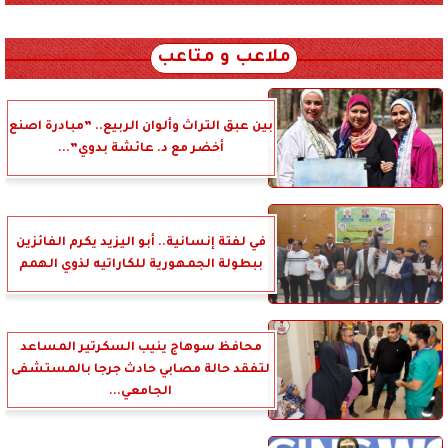
xml_json/rss/~12.xml x0n not found
ملاعب و متاعب
بين عبق التراث وألوان الربيع.. ”مبادرة اصنع
أخضر مع د. عائشة بدوي”...
في لفتة إنسانية.. أبو اليزيد يكرم الفائزين
ببطولة الجمهورية للكاراتيه لذوي الهمم
محافظ سوهاج ينيب السكرتير المساعد
لتفقد حالة مصابي حادث جرجا بالمستشفى
الجامعي...