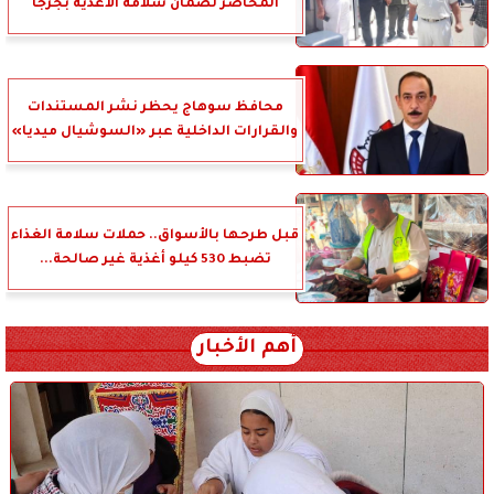
المحاضر لضمان سلامة الأغذية بجرجا
محافظ سوهاج يحظر نشر المستندات
والقرارات الداخلية عبر «السوشيال ميديا»
قبل طرحها بالأسواق.. حملات سلامة الغذاء
تضبط 530 كيلو أغذية غير صالحة...
أهم الأخبار