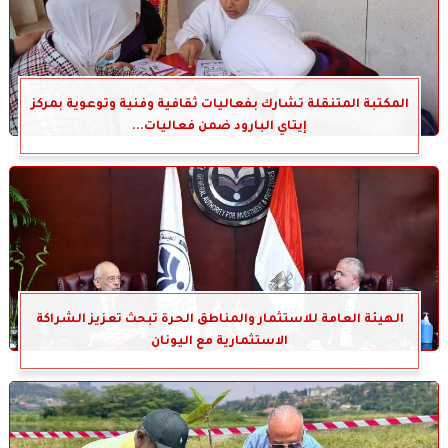
المكتبة المتنقلة تشارك بفعاليات ثقافية وفنية وتوعوية بمركز
إيتاي البارود ضمن فعاليات...
الهيئة العامة للاستثمار والمناطق الحرة تبحث تعزيز الشراكة
الاستثمارية مع اليونان