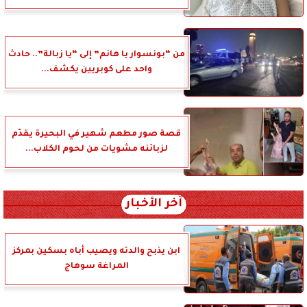
من “بونسوار يا هانم” إلى “يا زبالة”.. حادث
واحد على كوبريين يكشف...
قصة صور مطعم شهير في البحيرة يقدّم
لزبائنه مشويات من لحوم الكلاب...
آخر الأخبار
ابن يذبح والدته ويصيب أباه بسكين بمركز
المراغة سوهاج