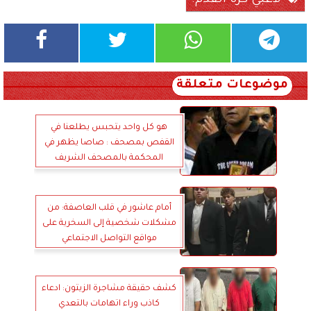
لاعبي كرة القدم.
موضوعات متعلقة
هو كل واحد يتحبس يطلعنا في
القفص بمصحف : صاصا يظهر في
المحكمة بالمصحف الشريف
والدموع
أمام عاشور في قلب العاصفة: من
مشكلات شخصية إلى السخرية على
مواقع التواصل الاجتماعي
كشف حقيقة مشاجرة الزيتون: ادعاء
كاذب وراء اتهامات بالتعدي