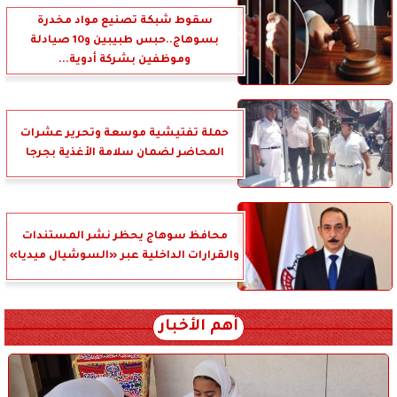
سقوط شبكة تصنيع مواد مخدرة
بسوهاج..حبس طبيبين و10 صيادلة
وموظفين بشركة أدوية...
حملة تفتيشية موسعة وتحرير عشرات
المحاضر لضمان سلامة الأغذية بجرجا
محافظ سوهاج يحظر نشر المستندات
والقرارات الداخلية عبر «السوشيال ميديا»
أهم الأخبار