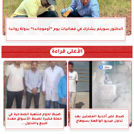
الدكتور سويلم يشارك في فعاليات يوم “أوموجاندا” بدولة رواندا
الأعلى قراءة
ضبط لحوم منتهية الصلاحية في
ضبط لص أحذية المصلين بعد
حملة مكبرة لضبط الأسواق معدة
تداول فيديو الواقعة بسوهاج
للبيع والتداول...