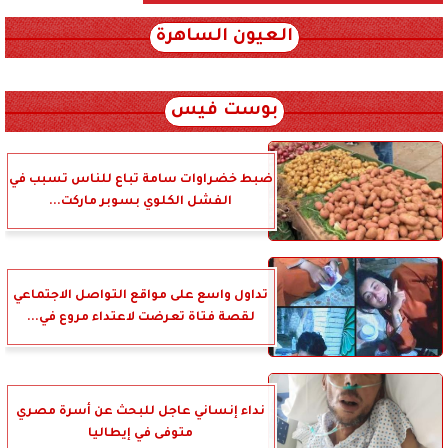
العيون الساهرة
xml_json/rss/~12.xml x0n not found
بوست فيس
ضبط خضراوات سامة تباع للناس تسبب في
الفشل الكلوي بسوبر ماركت...
تداول واسع على مواقع التواصل الاجتماعي
لقصة فتاة تعرضت لاعتداء مروع في...
نداء إنساني عاجل للبحث عن أسرة مصري
متوفى في إيطاليا