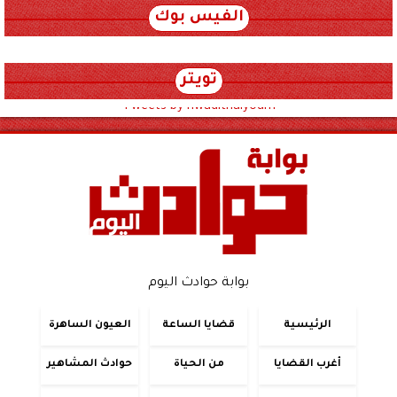
الفيس بوك
تويتر
Tweets by hwadithalyoum
بوابة حوادث اليوم
الرئيسية
قضايا الساعة
العيون الساهرة
أغرب القضايا
من الحياة
حوادث المشاهير