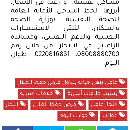
مشاكل نفسية، أو رغبة في الانتحار،
أبرزها الخط الساخن للأمانة العامة
للصحة النفسية، بوزارة الصحة
والسكان، لتلقي الاستفسارات
النفسية والدعم النفسي، ومساندة
الراغبين في الانتحار، من خلال رقم
08008880700، 0220816831، طوال
اليوم.
عامل ينهي حياته بتناول قرص حفظ الغلال
بسبب خلافات أسرية
خلافات أسرية
انتحار عامل
قرص حفظ الغلال
انتحار
حوادث
حوادث اليوم