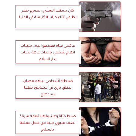
كان بينظف السلاح.. مصرع خفير
نظامي أثناء حراسة كنيسة في المنيا
عاكس فتاة فقطعوا يده.. حيثيات
اتهام شخص بإحداث عاهة لشاب
بدار السلام
ضبط 4 أشخاص بينهم مصاب
بطلق نارى في مشاجرة بطما
بسوهاج
ضبط فتاة وعشيقها بتهمة سرقة
نصف مليون جنيه من محل عملها
بالسلام