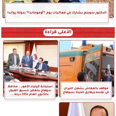
الدكتور سويلم يشارك في فعاليات يوم “أوموجاندا” بدولة رواندا
الأعلى قراءة
استجابة لأولياء الأمور... محافظ
موظف بالمعاش يشعل النيران
سوهاج يخفض تنسيق القبول
في نفسه ويفارق الحياة بسوهاج
بالثانوي العام لـ245 درجة...