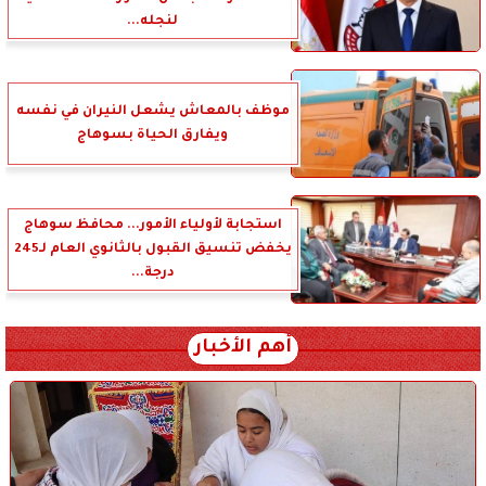
لنجله...
موظف بالمعاش يشعل النيران في نفسه
ويفارق الحياة بسوهاج
استجابة لأولياء الأمور... محافظ سوهاج
يخفض تنسيق القبول بالثانوي العام لـ245
درجة...
أهم الأخبار