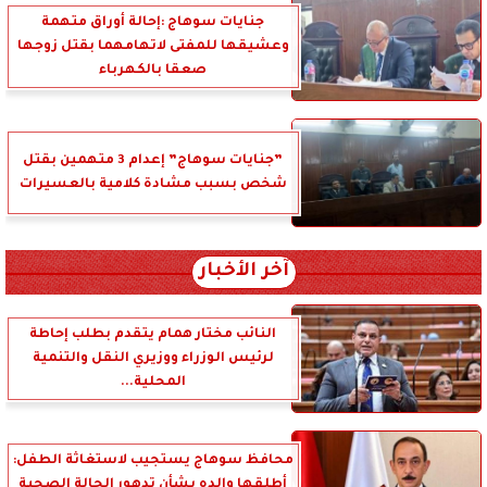
جنايات سوهاج :إحالة أوراق متهمة
وعشيقها للمفتى لاتهامهما بقتل زوجها
صعقا بالكهرباء
”جنايات سوهاج” إعدام 3 متهمين بقتل
شخص بسبب مشادة كلامية بالعسيرات
آخر الأخبار
النائب مختار همام يتقدم بطلب إحاطة
لرئيس الوزراء ووزيري النقل والتنمية
المحلية...
محافظ سوهاج يستجيب لاستغاثة الطفل:
أطلقها والده بشأن تدهور الحالة الصحية