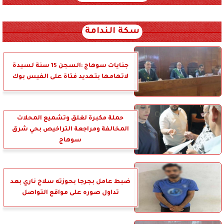
xml_json/rss/~12.xml x0n not found
سكة الندامة
جنايات سوهاج :السجن 15 سنة لسيدة
لاتهامها بتهديد فتاة على الفيس بوك
حملة مكبرة لغلق وتشميع المحلات
المخالفة ومراجعة التراخيص بحي شرق
سوهاج
ضبط عامل بجرجا بحوزته سلاح ناري بعد
تداول صوره على مواقع التواصل