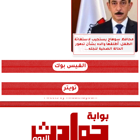
محافظ سوهاج يستجيب لاستغاثة
الطفل: أطلقها والده بشأن تدهور
الحالة الصحية لنجله...
الفيس بوك
تويتر
Tweets by hwadithalyoum