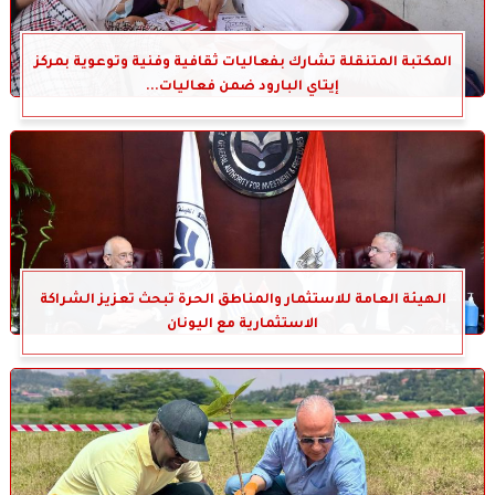
المكتبة المتنقلة تشارك بفعاليات ثقافية وفنية وتوعوية بمركز
إيتاي البارود ضمن فعاليات...
الهيئة العامة للاستثمار والمناطق الحرة تبحث تعزيز الشراكة
الاستثمارية مع اليونان