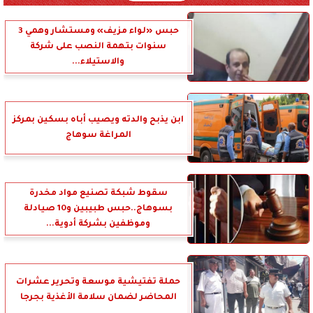
حبس «لواء مزيف» ومستشار وهمي 3
سنوات بتهمة النصب على شركة
والاستيلاء...
ابن يذبح والدته ويصيب أباه بسكين بمركز
المراغة سوهاج
سقوط شبكة تصنيع مواد مخدرة
بسوهاج..حبس طبيبين و10 صيادلة
وموظفين بشركة أدوية...
حملة تفتيشية موسعة وتحرير عشرات
المحاضر لضمان سلامة الأغذية بجرجا