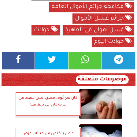
مكافحة جرائم الأموال العامة
جرائم غسل الأموال
غسل اموال فى القاهرة
حوادث
حوادث اليوم
موضوعات متعلقة
كان مع أبوه.. مصرع صبي سقط من
عربة كارو في ترعة بقنا
عامل يتخلص من حياته بـ قرص