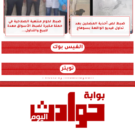
ضبط لحوم منتهية الصلاحية في
ضبط لص أحذية المصلين بعد
حملة مكبرة لضبط الأسواق معدة
تداول فيديو الواقعة بسوهاج
للبيع والتداول...
الفيس بوك
تويتر
Tweets by hwadithalyoum