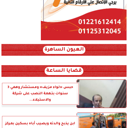
العيون الساهرة
xml_json/rss/~12.xml x0n not found
قضايا الساعة
حبس «لواء مزيف» ومستشار وهمي 3
سنوات بتهمة النصب على شركة
والاستيلاء...
ابن يذبح والدته ويصيب أباه بسكين بمركز