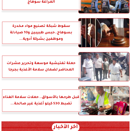
المراغة سوهاج
سقوط شبكة تصنيع مواد مخدرة
بسوهاج..حبس طبيبين و10 صيادلة
وموظفين بشركة أدوية...
حملة تفتيشية موسعة وتحرير عشرات
المحاضر لضمان سلامة الأغذية بجرجا
قبل طرحها بالأسواق.. حملات سلامة الغذاء
تضبط 530 كيلو أغذية غير صالحة...
آخر الأخبار