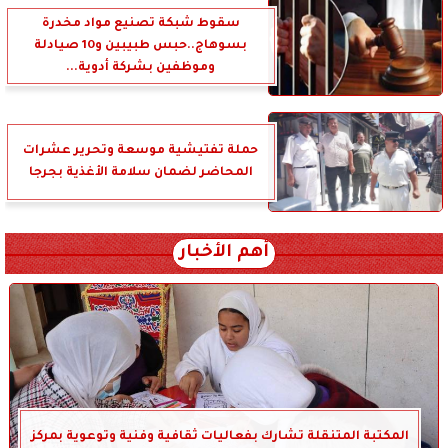
سقوط شبكة تصنيع مواد مخدرة
بسوهاج..حبس طبيبين و10 صيادلة
وموظفين بشركة أدوية...
حملة تفتيشية موسعة وتحرير عشرات
المحاضر لضمان سلامة الأغذية بجرجا
أهم الأخبار
المكتبة المتنقلة تشارك بفعاليات ثقافية وفنية وتوعوية بمركز