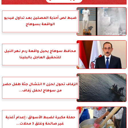
ضبط لص أحذية المصلين بعد تداول فيديو
الواقعة بسوهاج
محافظ سوهاج يحيل واقعة ردم نهر النيل
للتحقيق العاجل بالبلينا
الزفاف تحول لحزن !! انتشال جثة طفل حضر
من سوهاج لحفل زفاف...
حملة مكبرة لضبط الأسواق : إعدام أغذية
غير صالحة وغلق 3 محلات...