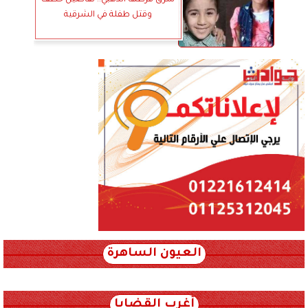
سرق قرطها الذهبي.. تفاصيل خطف
وقتل طفلة في الشرقية
العيون الساهرة
xml_json/rss/~12.xml x0n not found
أغرب القضايا