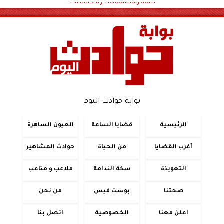
Tweets by hwadithalyoum
بوابة حوادث اليوم
الرئيسية
قضايا الساعة
العيون الساهرة
أغرب القضايا
من الحياة
حوادث المشاهير
التعويذة
سكة الندامة
ملاعب و متاعب
صحتنا
بوست فيس
من نحن
اعلن معنا
الخصوصية
اتصل بنا