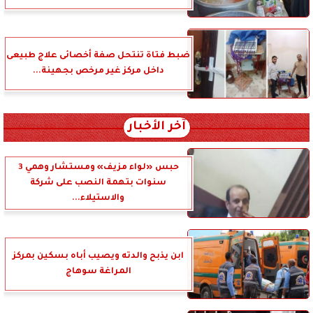
ضبط فتاة تنتحل صفة أخصائى علاج طبيعى
داخل مركز غير مرخص بجهينة...
آخر الأخبار
حبس «لواء مزيف» ومستشار وهمي 3
سنوات بتهمة النصب على شركة
والاستيلاء...
ابن يذبح والدته ويصيب أباه بسكين بمركز
المراغة سوهاج