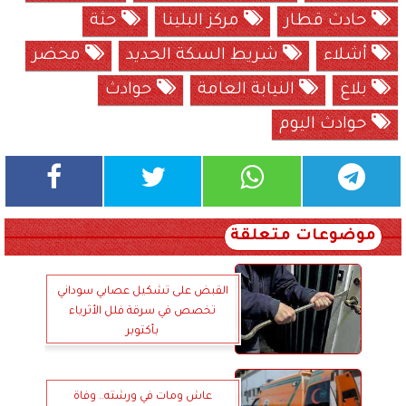
حادث قطار
مركز البلينا
حثة
أشلاء
شريط السكة الحديد
محضر
بلاغ
النيابة العامة
حوادث
حوادث اليوم
موضوعات متعلقة
القبض على تشكيل عصابي سوداني
تخصص في سرقة فلل الأثرياء
بأكتوبر
عاش ومات في ورشته.. وفاة