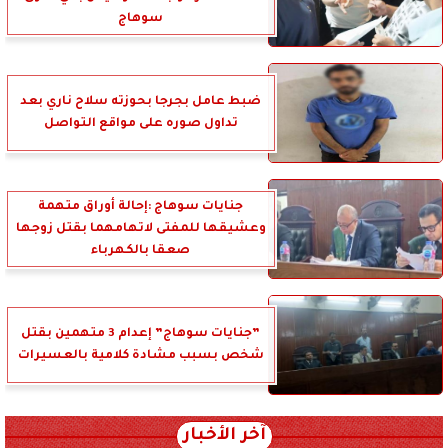
سوهاج
ضبط عامل بجرجا بحوزته سلاح ناري بعد
تداول صوره على مواقع التواصل
جنايات سوهاج :إحالة أوراق متهمة
وعشيقها للمفتى لاتهامهما بقتل زوجها
صعقا بالكهرباء
”جنايات سوهاج” إعدام 3 متهمين بقتل
شخص بسبب مشادة كلامية بالعسيرات
آخر الأخبار