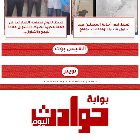
ضبط لحوم منتهية الصلاحية في
ضبط لص أحذية المصلين بعد
حملة مكبرة لضبط الأسواق معدة
تداول فيديو الواقعة بسوهاج
للبيع والتداول...
الفيس بوك
تويتر
Tweets by hwadithalyoum