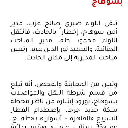
بسوهاج
تلقى اللواء صبرى صالح عزب، مدير
أمن سوهاج، إخطاراً بالحادث، فانتقل
اللواء محمود طه، مدير المباحث
الجنائية، والعميد نور الدين عمر، رئيس
مباحث المديرية إلى مكان الحادث.
وتبين من المعاينة والفحص، أنه تبلغ
من قسم شرطة النقل والمواصلات
بسوهاج، بورود إشارة من ناظر محطة
سكة حديد جرجا، بإصطدام القطار
السريع «القاهرة – أسوان» بـ«طه. ج.
ع» «33 سنة - عامل» ويقيم بدائرة