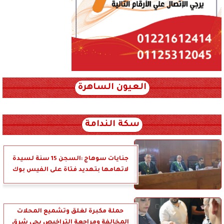
العيون الساهرة
xml_json/rss/~12.xml x0n not found
سكة الندامة
جنايات سوهاج :السجن 15 سنة لسيدة
لاتهامها بتهديد فتاة على الفيس بوك
حملة مكبرة لغلق وتشميع المحلات
المخالفة ومراجعة التراخيص بحي شرق