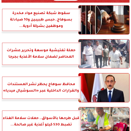
سقوط شبكة تصنيع مواد مخدرة
بسوهاج..حبس طبيبين و10 صيادلة
وموظفين بشركة أدوية...
حملة تفتيشية موسعة وتحرير عشرات
المحاضر لضمان سلامة الأغذية بجرجا
محافظ سوهاج يحظر نشر المستندات
والقرارات الداخلية عبر «السوشيال ميديا»
قبل طرحها بالأسواق.. حملات سلامة الغذاء
تضبط 530 كيلو أغذية غير صالحة...