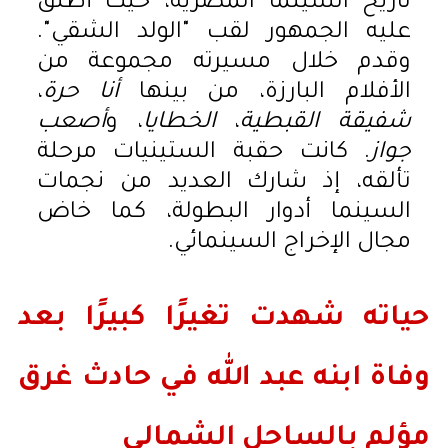
تاريخ السينما المصرية، حيث أطلق
عليه الجمهور لقب "الولد الشقي".
وقدم خلال مسيرته مجموعة من
الأفلام البارزة، من بينها
أنا حرة
،
شفيقة القبطية
،
الخطايا
، و
أصعب
جواز
. كانت حقبة الستينيات مرحلة
تألقه، إذ شارك العديد من نجمات
السينما أدوار البطولة، كما خاض
مجال الإخراج السينمائي.
حياته شهدت تغيرًا كبيرًا بعد
وفاة ابنه عبد الله في حادث غرق
مؤلم بالساحل الشمالي