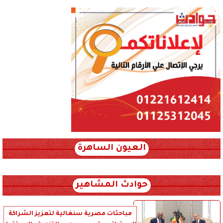
العيون الساهرة
xml_json/rss/~12.xml x0n not found
حوادث المشاهير
مباحثات مصرية سنغالية لتعزيز الشراكة