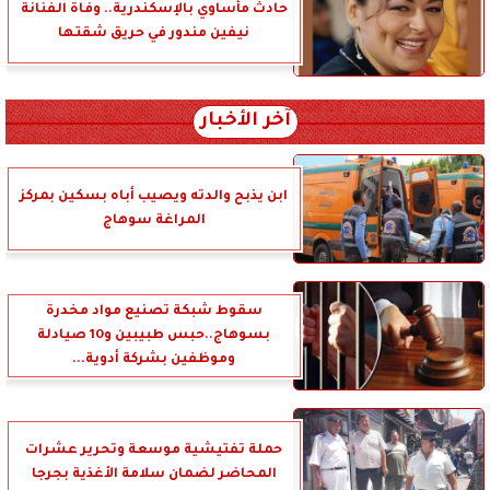
حادث مأساوي بالإسكندرية.. وفاة الفنانة
نيفين مندور في حريق شقتها
آخر الأخبار
ابن يذبح والدته ويصيب أباه بسكين بمركز
المراغة سوهاج
سقوط شبكة تصنيع مواد مخدرة
بسوهاج..حبس طبيبين و10 صيادلة
وموظفين بشركة أدوية...
حملة تفتيشية موسعة وتحرير عشرات
المحاضر لضمان سلامة الأغذية بجرجا