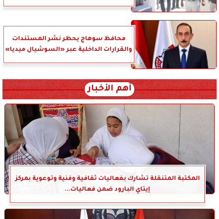
محافظ سوهاج يحظر نشر المستندات
والقرارات الداخلية عبر «السوشيال ميديا»
أهم الأخبار
المكتبة المتنقلة تشارك بفعاليات ثقافية وفنية وتوعوية بمركز
إيتاي البارود ضمن فعاليات...