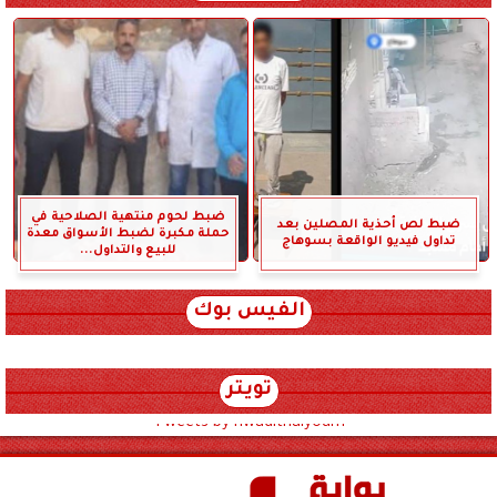
ضبط لحوم منتهية الصلاحية في
ضبط لص أحذية المصلين بعد
حملة مكبرة لضبط الأسواق معدة
تداول فيديو الواقعة بسوهاج
للبيع والتداول...
الفيس بوك
تويتر
Tweets by hwadithalyoum