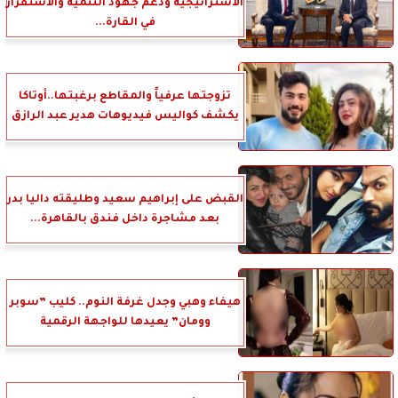
الاستراتيجية ودعم جهود التنمية والاستقرار
في القارة...
تزوجتها عرفياً والمقاطع برغبتها..أوتاكا
يكشف كواليس فيديوهات هدير عبد الرازق
القبض على إبراهيم سعيد وطليقته داليا بدر
بعد مشاجرة داخل فندق بالقاهرة...
هيفاء وهبي وجدل غرفة النوم.. كليب ”سوبر
وومان” يعيدها للواجهة الرقمية