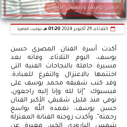
حسن يوسف وشمس البارودي
الثلاثاء، 29 أكتوبر 2024
01:20 مـ
بتوقيت القاهرة
أكدت أسرة الفنان المصري حسن
يوسف، اليوم الثلاثاء، وفاته بعد
مسيرة حافلة بالنجاحات الفنية التي
اختتمها بالاعتزال والتفرغ للعبادة.
وقد كتب شقيقه محمد يوسف على
فيسبوك: "إنا لله وإنا إليه راجعون،
توفي منذ قليل شقيقي الأكبر الفنان
حسن يوسف، تغمده الله بواسع
رحمته". وأكدت زوجته الفنانة المعتزلة
شمس البارودي الخبر، معبرة عن