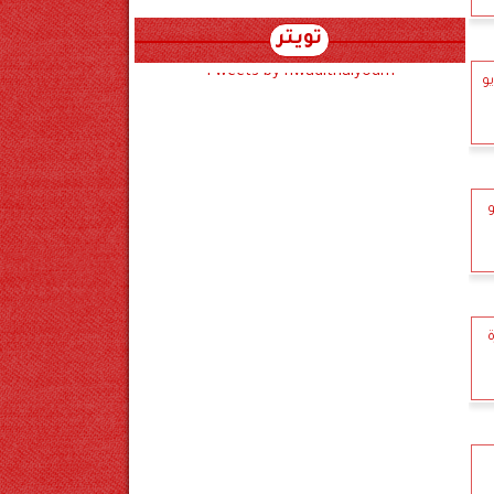
تويتر
Tweets by hwadithalyoum
فيديو
ة