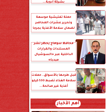
بشركة أدوية...
حملة تفتيشية موسعة
وتحرير عشرات المحاضر
لضمان سلامة الأغذية بجرجا
محافظ سوهاج يحظر نشر
المستندات والقرارات
الداخلية عبر «السوشيال
ميديا»
قبل طرحها بالأسواق.. حملات
سلامة الغذاء تضبط 530 كيلو
أغذية غير صالحة...
أهم الأخبار