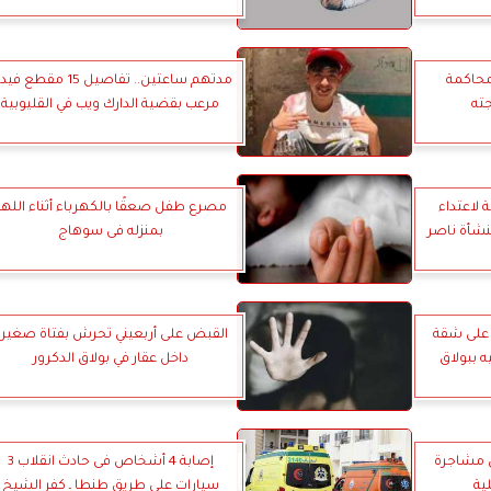
محاكمة
مدتهم ساعتين.. تفاصيل 15 مقطع 
ته
مرعب بقضية الدارك ويب في القليوبية
 لاعتداء
مصرع طفل صعقًا بالكهرباء أثناء اللهو
نشأة ناصر
بمنزله فى سوهاج
 على شقة
القبض على أربعيني تحرش بفتاة صغير
ه ببولاق
داخل عقار في بولاق الدكرور
شخاص في مشاجرة
إصابة 4 أشخاص فى حادث انقلاب 3
ية
سيارات على طريق طنطا ـ كفر الشيخ