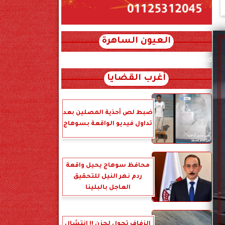
العيون الساهرة
xml_json/rss/~12.xml x0n not found
أغرب القضايا
ضبط لص أحذية المصلين بعد
تداول فيديو الواقعة بسوهاج
محافظ سوهاج يحيل واقعة
ردم نهر النيل للتحقيق
العاجل بالبلينا
الزفاف تحول لحزن !! انتشال