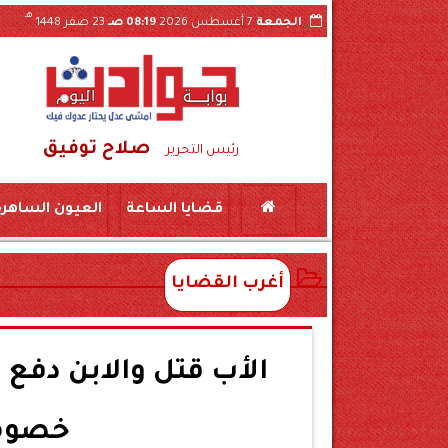
هـ
الجمعة
7 أغسطس 2026
08:19 صـ
23 صفر 1448
صلاح توفيق
 بجرجا
سقوط شبكة تصنيع مواد مخدرة بسوهاج..حبس طبيبين و10 صيادلة وموظفين بشركة 
رئيس التحرير
قضايا الساعة
العيون الساهرة
أغرب القضايا
خصومة