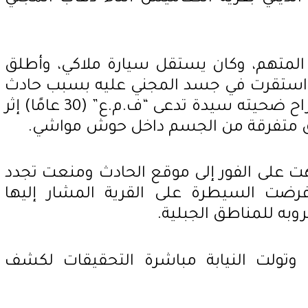
المتهم، وكان يستقل سيارة ملاكي، وأطلق
جميعها استقرت في جسد المجني عليه بسبب حادث
ثأر قديم عمره عامان تقريبًا، وراح ضحيته سيدة تدعى “ف.م.ع” (30 عامًا) إثر
اطق متفرقة من الجسم داخل حوش مواشي.
هت على الفور إلى موقع الحادث ومنعت تجدد
وفرضت السيطرة على القرية المشار إليها
به للمناطق الجبلية.
ة، وتولت النيابة مباشرة التحقيقات لكشف