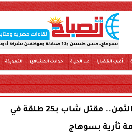
أدوية 15 يومًا على ذمة التحقيقات
أغرب القضايا
من الحياة
حوادث المشاهير
التعويذة
الأب قتل والابن دفع الثمن.. مقتل شاب بـ25 طلقة في
 ثأرية بسوهاج