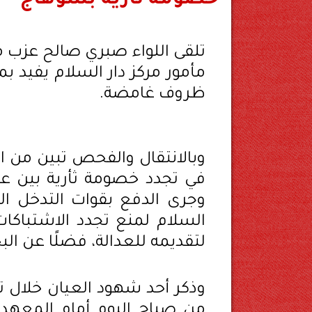
خصومة ثأرية بسوهاج
تلقى اللواء صبري صالح عزب م
مأمور مركز دار السلام يفيد 
ظروف غامضة.
في تجدد خصومة ثأرية بين عائ
وجرى الدفع بقوات التدخل ا
السلام لمنع تجدد الاشتباكات
لتقديمه للعدالة، فضلًا عن ا
وذكر أحد شهود العيان خلال ت
من صباح اليوم أمام المعهد ا