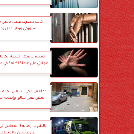
كانت بتصرف عليه.. تأجيل 
ستورجي وردان قاتل زوج
اقتـحم غرفتها..القصة الكاملة
عجلاتي على عاملة نظافة في م
دماء في الحي الشعبي.. خلاف
ينتهي بقتل سائق وإصابة أخي
بالشوم.. إصابة 3 أ
بين عائلتين بالإسماعيل