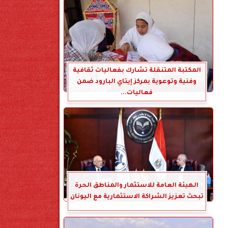
المكتبة المتنقلة تشارك بفعاليات ثقافية
وفنية وتوعوية بمركز إيتاي البارود ضمن
فعاليات...
الهيئة العامة للاستثمار والمناطق الحرة
تبحث تعزيز الشراكة الاستثمارية مع اليونان