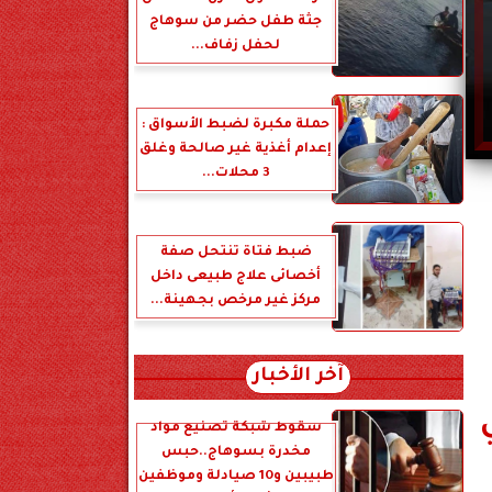
جثة طفل حضر من سوهاج
لحفل زفاف...
حملة مكبرة لضبط الأسواق :
إعدام أغذية غير صالحة وغلق
3 محلات...
ضبط فتاة تنتحل صفة
أخصائى علاج طبيعى داخل
مركز غير مرخص بجهينة...
آخر الأخبار
 في
سقوط شبكة تصنيع مواد
مخدرة بسوهاج..حبس
طبيبين و10 صيادلة وموظفين