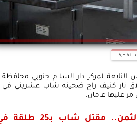
ت القاهرة
 التابعة لمركز دار السلام جنوبي محافظة
اق نار كثيف راح ضحيته شاب عشريني في
مر عليها عامان.
الأب قتل والابن دفع الثمن.. مقتل شاب بـ25 طلقة