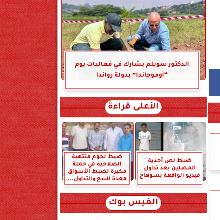
الدكتور سويلم يشارك في فعاليات يوم
“أوموجاندا” بدولة رواندا
الأعلى قراءة
ضبط لحوم منتهية
ضبط لص أحذية
الصلاحية في حملة
المصلين بعد تداول
مكبرة لضبط الأسواق
فيديو الواقعة بسوهاج
معدة للبيع والتداول...
الفيس بوك