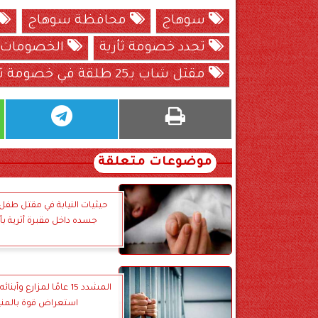
سوهاج
محافظة سوهاج
تجدد خصومة ثأرية
الخصومات ا
مقتل شاب بـ25 طلقة في خصومة ثأرية
موضوعات متعلقة
حيثيات النيابة في مقتل طف
جسده داخل مقبرة أثرية ب
المشدد 15 عامًا لمزارع وأ
استعراض قوة بالمني