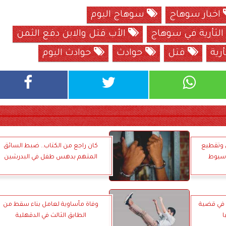
اخبار سوهاج
سوهاج اليوم
لثأرية في سوهاج
الأب قتل والابن دفع الثمن
قتل
حوادث
حوادث اليوم
ل وتقطيع
كان راجع من الكتاب.. ضبط السائق
أسيوط
المتهم بدهس طفل في البدرشين
بنائه في قضية
وفاة مأساوية لعامل بناء سقط من
ا
الطابق الثالث في الدقهلية