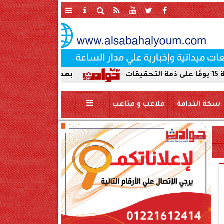
بعد ضبط حمير مذبوحة في محافظة س
سكة الندامة
ملاعب و متاعب