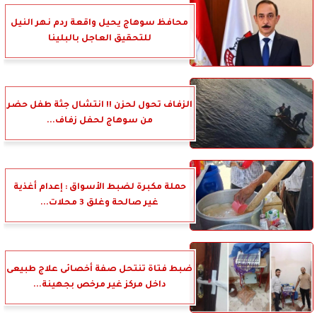
محافظ سوهاج يحيل واقعة ردم نهر النيل
للتحقيق العاجل بالبلينا
الزفاف تحول لحزن !! انتشال جثة طفل حضر
من سوهاج لحفل زفاف...
حملة مكبرة لضبط الأسواق : إعدام أغذية
غير صالحة وغلق 3 محلات...
ضبط فتاة تنتحل صفة أخصائى علاج طبيعى
داخل مركز غير مرخص بجهينة...