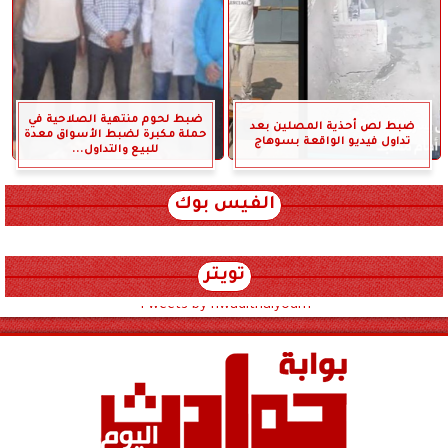
ضبط لحوم منتهية الصلاحية في
ضبط لص أحذية المصلين بعد
حملة مكبرة لضبط الأسواق معدة
تداول فيديو الواقعة بسوهاج
للبيع والتداول...
الفيس بوك
تويتر
Tweets by hwadithalyoum