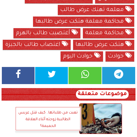
معلمة تهتك عرض طالب
محاكمة معلمة هتكت عرض طالبها
محاكمة معلمة
أغتصبت طالب بالهرم
هتكت عرض طالبها
اغتصاب طالب بالجيزة
حوادث
حوادث اليوم
موضوعات متعلقة
تعبت من طلباتها.. كيف قتل عريس
الطالبية زوجته أثناء العلاقة
الحميمة؟