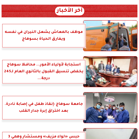
آخر الأخبار
موظف بالمعاش يشعل النيران في نفسه
ويفارق الحياة بسوهاج
استجابة لأولياء الأمور... محافظ سوهاج
يخفض تنسيق القبول بالثانوي العام لـ245
درجة...
جامعة سوهاج :إنقاذ طفل في إصابة نادرة.
بعد اختراق إبرة جدار القلب
حبس «لواء مزيف» ومستشار وهمي 3