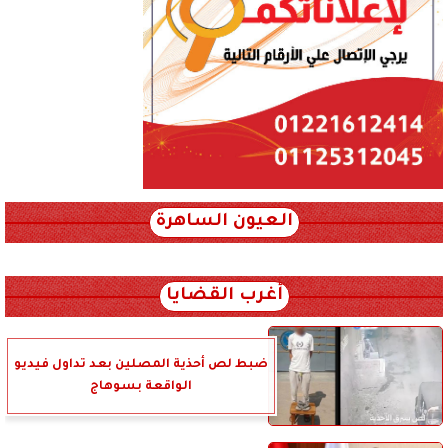
العيون الساهرة
xml_json/rss/~12.xml x0n not found
أغرب القضايا
ضبط لص أحذية المصلين بعد تداول فيديو
الواقعة بسوهاج