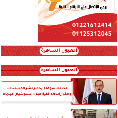
العيون الساهرة
xml_json/rss/~12.xml x0n not found
العيون الساهرة
محافظ سوهاج يحظر نشر المستندات
والقرارات الداخلية عبر «السوشيال ميديا»