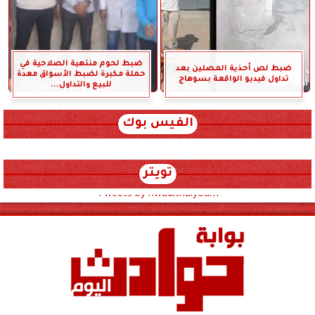
ضبط لحوم منتهية الصلاحية في
ضبط لص أحذية المصلين بعد
حملة مكبرة لضبط الأسواق معدة
تداول فيديو الواقعة بسوهاج
للبيع والتداول...
الفيس بوك
تويتر
Tweets by hwadithalyoum