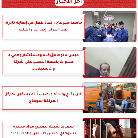
آخر الأخبار
جامعة سوهاج :إنقاذ طفل في إصابة نادرة.
بعد اختراق إبرة جدار القلب
حبس «لواء مزيف» ومستشار وهمي 3
سنوات بتهمة النصب على شركة
والاستيلاء...
ابن يذبح والدته ويصيب أباه بسكين بمركز
المراغة سوهاج
سقوط شبكة تصنيع مواد مخدرة
بسوهاج..حبس طبيبين و10 صيادلة