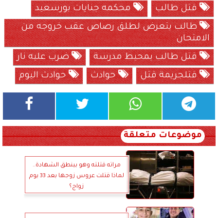
قتل طالب
محكمه جنايات بورسعيد
طالب يتعرض لطلق رصاص عقب خروجه من
الامتحان
قتل طالب بمحيط مدرسة
ضرب عليه نار
قتلجريمة قتل
حوادث
حوادث اليوم
موضوعات متعلقة
مراته قتلته وهو بينطق الشهادة..
لماذا قتلت عروس زوجها بعد 33 يوم
زواج؟