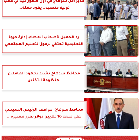
مدير أمن سوهاج في أول ظهور ميداني عقب
توليه منصبه.. يقود حملة...
رد الجميل لأصحاب العطاء. إدارة جرجا
التعليمية تحتفي برموز التعليم المجتمعي
محافظ سوهاج يشيد بجهود العاملين
بمنظومة التقنين
محافظ سوهاج: موافقة الرئيس السيسي
على منحة 10 ملايين دولار تعزز مسيرة...