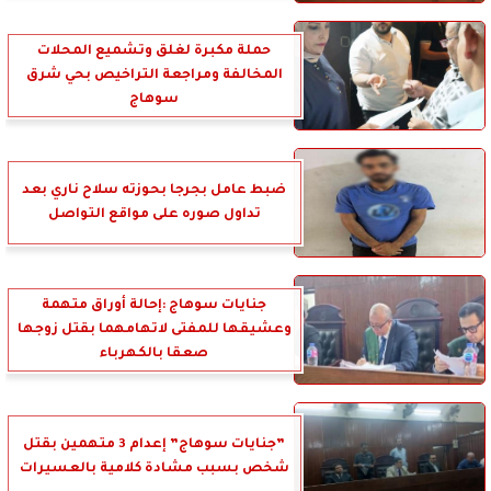
حملة مكبرة لغلق وتشميع المحلات
المخالفة ومراجعة التراخيص بحي شرق
سوهاج
ضبط عامل بجرجا بحوزته سلاح ناري بعد
تداول صوره على مواقع التواصل
جنايات سوهاج :إحالة أوراق متهمة
وعشيقها للمفتى لاتهامهما بقتل زوجها
صعقا بالكهرباء
”جنايات سوهاج” إعدام 3 متهمين بقتل
شخص بسبب مشادة كلامية بالعسيرات