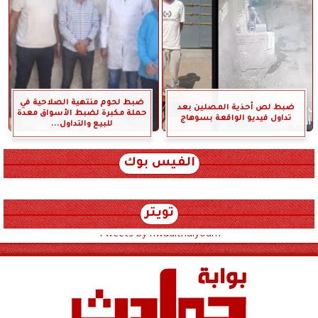
ضبط لحوم منتهية الصلاحية في
ضبط لص أحذية المصلين بعد
حملة مكبرة لضبط الأسواق معدة
تداول فيديو الواقعة بسوهاج
للبيع والتداول...
الفيس بوك
تويتر
Tweets by hwadithalyoum