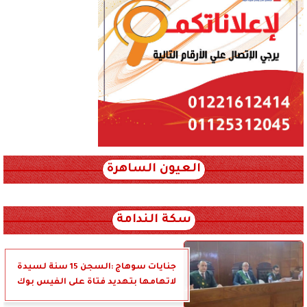
العيون الساهرة
xml_json/rss/~12.xml x0n not found
سكة الندامة
جنايات سوهاج :السجن 15 سنة لسيدة
لاتهامها بتهديد فتاة على الفيس بوك