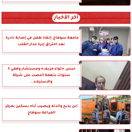
آخر الأخبار
جامعة سوهاج :إنقاذ طفل في إصابة نادرة.
بعد اختراق إبرة جدار القلب
حبس «لواء مزيف» ومستشار وهمي 3
سنوات بتهمة النصب على شركة
والاستيلاء...
ابن يذبح والدته ويصيب أباه بسكين بمركز
المراغة سوهاج