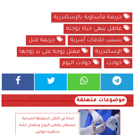
جريمة مأساوية بالإسكندرية
عاطل ينهي حياة زوجته
بسبب خلافات أسرية
جريمة قتل
الإسكندرية
مقتل زوجة على يد زوجها
حوادث
حوادث اليوم
موضوعات متعلقة
خيانة في الظل كشفتها الصدفة..
عشيقان يقتلان الزوج ويلقيان جثته
بحظيرة مواشٍ